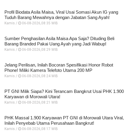
Profil Biodata Asila Maisa, Viral Usai Somasi Akun IG yang
Tuduh Barang Mewahnya dengan Jabatan Sang Ayah!
Kamis /
06-08-2026,08:35 WIB
Sumber Penghasilan Asila Maisa Apa Saja? Dituding Beli
Barang Branded Pakai Uang Ayah yang Jadi Wabup!
Kamis /
06-08-2026,08:29 WIB
Jelang Perilisan, Inilah Bocoran Spesifikasi Honor Robot
Phone! Miliki Kamera Telefoto Utama 200 MP
Kamis /
06-08-2026,08:24 WIB
PT GNI Milik Siapa? Kini Terancam Bangkrut Usai PHK 1.900
Karyawan di Morowali Utara!
Kamis /
06-08-2026,08:21 WIB
PHK Massal 1.900 Karyawan PT GNI di Morowali Utara Viral,
Inilah Penyebab Utama Perusahaan Bangkrut!
Kamis /
06-08-2026,08:17 WIB