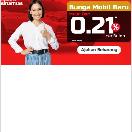
Isi Komentar Raisa Andriana di TikTok Mathis
Molinie Terkuak, Diduga jadi Isyarat Go
Publik?
Profil Biodata Mathis Molinié, Chef Prancis Pacar
Baru Raisa Andriana yang Kini Resmi Go Publik?
Sumber Penghasilan Asila Maisa Apa Saja? Dituding
Beli Barang Branded Pakai Uang Ayah yang Jadi
Wabup!
Dugaan Bullying: Siswa MTs Pati Kehilangan 2 Jari,
Intip Dua Versi Kronologinya
Isu Reshuffle Kabinet Prabowo Menguat, Faktor Ini
Diduga jadi Penentu Perubahan Pengurusan!
Profil Harits Muhammad Albar: Suami Nabila Gardena
yang Punya Karier Mentereng Sang Ahli Keuangan di