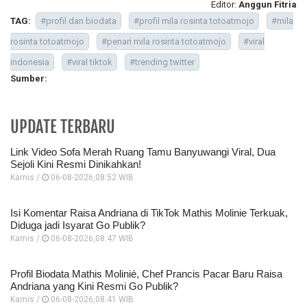
Editor:
Anggun Fitria
TAG:
#profil dan biodata
#profil mila rosinta totoatmojo
#mila
rosinta totoatmojo
#penari mila rosinta totoatmojo
#viral
indonesia
#viral tiktok
#trending twitter
Sumber:
UPDATE TERBARU
Link Video Sofa Merah Ruang Tamu Banyuwangi Viral, Dua
Sejoli Kini Resmi Dinikahkan!
Kamis /
06-08-2026,08:52 WIB
Isi Komentar Raisa Andriana di TikTok Mathis Molinie Terkuak,
Diduga jadi Isyarat Go Publik?
Kamis /
06-08-2026,08:47 WIB
Profil Biodata Mathis Molinié, Chef Prancis Pacar Baru Raisa
Andriana yang Kini Resmi Go Publik?
Kamis /
06-08-2026,08:41 WIB