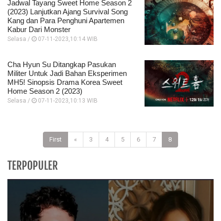
Jadwal Tayang Sweet Home Season 2
(2023) Lanjutkan Ajang Survival Song
Kang dan Para Penghuni Apartemen
Kabur Dari Monster
Selasa /
07-11-2023,10:14 WIB
Cha Hyun Su Ditangkap Pasukan
Militer Untuk Jadi Bahan Eksperimen
MH5! Sinopsis Drama Korea Sweet
Home Season 2 (2023)
Selasa /
07-11-2023,10:13 WIB
First
«
3
4
5
6
7
8
TERPOPULER