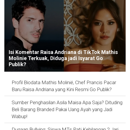
Isi Komentar Raisa Andriana di TikTok Mathis
Molinie Terkuak, Diduga jadi Isyarat Go
Publik?
Profil Biodata Mathis Molinié, Chef Prancis Pacar
Baru Raisa Andriana yang Kini Resmi Go Publik?
Sumber Penghasilan Asila Maisa Apa Saja? Dituding
Beli Barang Branded Pakai Uang Ayah yang Jadi
Wabup!
Dugaan Bullying: Siswa MTs Pati Kehilangan 2 Jari,