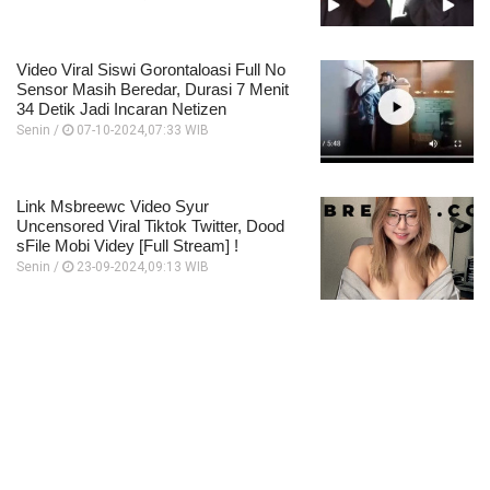
Video Viral Siswi Gorontaloasi Full No
Sensor Masih Beredar, Durasi 7 Menit
34 Detik Jadi Incaran Netizen
Senin /
07-10-2024,07:33 WIB
Link Msbreewc Video Syur
Uncensored Viral Tiktok Twitter, Dood
sFile Mobi Videy [Full Stream] !
Senin /
23-09-2024,09:13 WIB