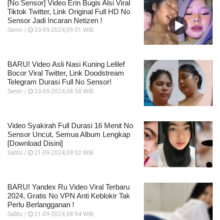
[No Sensor] Video Erin Bugis Alsi Viral
Tiktok Twitter, Link Original Full HD No
Sensor Jadi Incaran Netizen !
Senin /
23-09-2024,09:01 WIB
BARU! Video Asli Nasi Kuning Lelilef
Bocor Viral Twitter, Link Doodstream
Telegram Durasi Full No Sensor!
Senin /
23-09-2024,08:58 WIB
Video Syakirah Full Durasi 16 Menit No
Sensor Uncut, Semua Album Lengkap
[Download Disini]
Sabtu /
21-09-2024,09:02 WIB
BARU! Yandex Ru Video Viral Terbaru
2024, Gratis No VPN Anti Keblokir Tak
Perlu Berlangganan !
Sabtu /
21-09-2024,08:54 WIB