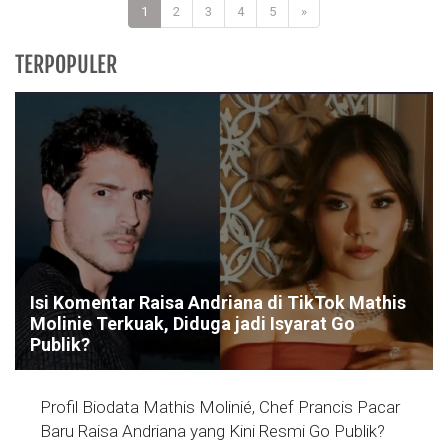
1
2
3
4
5
»
TERPOPULER
Isi Komentar Raisa Andriana di TikTok Mathis
Molinie Terkuak, Diduga jadi Isyarat Go
Publik?
Profil Biodata Mathis Molinié, Chef Prancis Pacar
Baru Raisa Andriana yang Kini Resmi Go Publik?