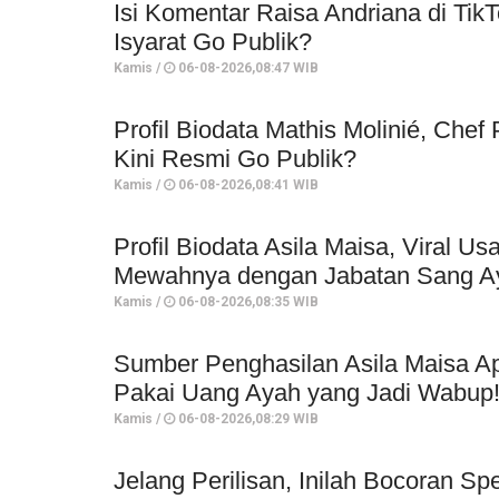
Isi Komentar Raisa Andriana di TikT
Isyarat Go Publik?
Kamis /
06-08-2026,08:47 WIB
Profil Biodata Mathis Molinié, Che
Kini Resmi Go Publik?
Kamis /
06-08-2026,08:41 WIB
Profil Biodata Asila Maisa, Viral 
Mewahnya dengan Jabatan Sang A
Kamis /
06-08-2026,08:35 WIB
Sumber Penghasilan Asila Maisa Ap
Pakai Uang Ayah yang Jadi Wabup
Kamis /
06-08-2026,08:29 WIB
Jelang Perilisan, Inilah Bocoran Sp