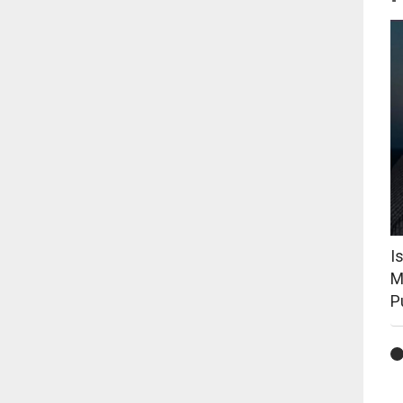
I
M
P