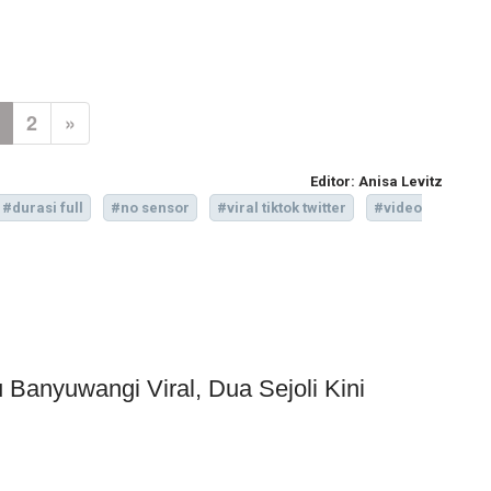
2
»
Editor:
Anisa Levitz
#durasi full
#no sensor
#viral tiktok twitter
#video
Banyuwangi Viral, Dua Sejoli Kini