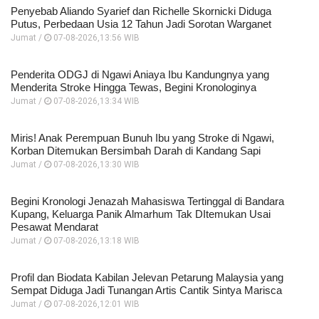
Penyebab Aliando Syarief dan Richelle Skornicki Diduga
Putus, Perbedaan Usia 12 Tahun Jadi Sorotan Warganet
Jumat /
07-08-2026,13:56 WIB
Penderita ODGJ di Ngawi Aniaya Ibu Kandungnya yang
Menderita Stroke Hingga Tewas, Begini Kronologinya
Jumat /
07-08-2026,13:34 WIB
Miris! Anak Perempuan Bunuh Ibu yang Stroke di Ngawi,
Korban Ditemukan Bersimbah Darah di Kandang Sapi
Jumat /
07-08-2026,13:30 WIB
Begini Kronologi Jenazah Mahasiswa Tertinggal di Bandara
Kupang, Keluarga Panik Almarhum Tak DItemukan Usai
Pesawat Mendarat
Jumat /
07-08-2026,13:18 WIB
Profil dan Biodata Kabilan Jelevan Petarung Malaysia yang
Sempat Diduga Jadi Tunangan Artis Cantik Sintya Marisca
Jumat /
07-08-2026,12:01 WIB