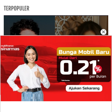
TERPOPULER
×
Isi Komentar Raisa Andriana di TikTok Mathis
Molinie Terkuak, Diduga jadi Isyarat Go
Publik?
Profil Biodata Mathis Molinié, Chef Prancis Pacar
Baru Raisa Andriana yang Kini Resmi Go Publik?
Sumber Penghasilan Asila Maisa Apa Saja? Dituding