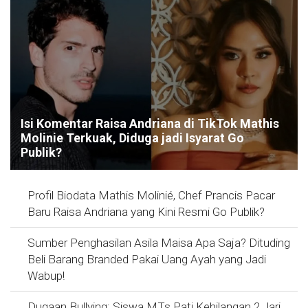
Isi Komentar Raisa Andriana di TikTok Mathis
Molinie Terkuak, Diduga jadi Isyarat Go
Publik?
Profil Biodata Mathis Molinié, Chef Prancis Pacar
Baru Raisa Andriana yang Kini Resmi Go Publik?
Sumber Penghasilan Asila Maisa Apa Saja? Dituding
Beli Barang Branded Pakai Uang Ayah yang Jadi
Wabup!
Dugaan Bullying: Siswa MTs Pati Kehilangan 2 Jari,