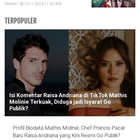
Selasa /
12-11-2024,11:42 WIB
TERPOPULER
Isi Komentar Raisa Andriana di TikTok Mathis
Molinie Terkuak, Diduga jadi Isyarat Go
Publik?
Profil Biodata Mathis Molinié, Chef Prancis Pacar
Baru Raisa Andriana yang Kini Resmi Go Publik?