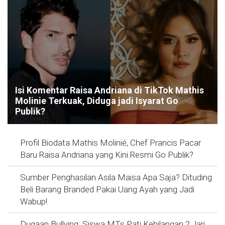
Isi Komentar Raisa Andriana di TikTok Mathis
Molinie Terkuak, Diduga jadi Isyarat Go
Publik?
Profil Biodata Mathis Molinié, Chef Prancis Pacar
Baru Raisa Andriana yang Kini Resmi Go Publik?
Sumber Penghasilan Asila Maisa Apa Saja? Dituding
Beli Barang Branded Pakai Uang Ayah yang Jadi
Wabup!
Dugaan Bullying: Siswa MTs Pati Kehilangan 2 Jari,