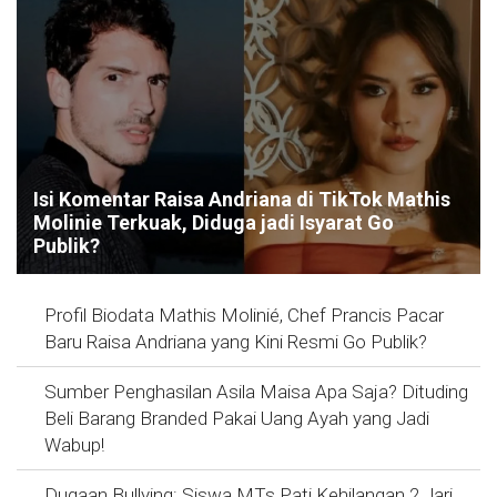
Isi Komentar Raisa Andriana di TikTok Mathis
Molinie Terkuak, Diduga jadi Isyarat Go
Publik?
Profil Biodata Mathis Molinié, Chef Prancis Pacar
Baru Raisa Andriana yang Kini Resmi Go Publik?
Sumber Penghasilan Asila Maisa Apa Saja? Dituding
Beli Barang Branded Pakai Uang Ayah yang Jadi
Wabup!
Dugaan Bullying: Siswa MTs Pati Kehilangan 2 Jari,