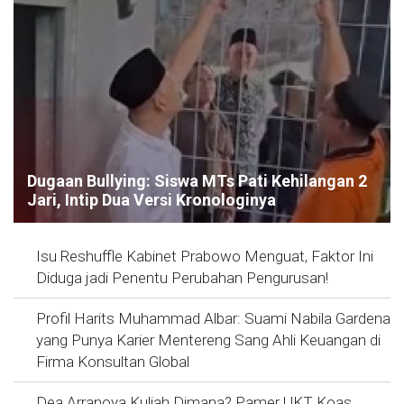
Dugaan Bullying: Siswa MTs Pati Kehilangan 2
Jari, Intip Dua Versi Kronologinya
Isu Reshuffle Kabinet Prabowo Menguat, Faktor Ini
Diduga jadi Penentu Perubahan Pengurusan!
Profil Harits Muhammad Albar: Suami Nabila Gardena
yang Punya Karier Mentereng Sang Ahli Keuangan di
Firma Konsultan Global
Dea Arranoya Kuliah Dimana? Pamer UKT Koas