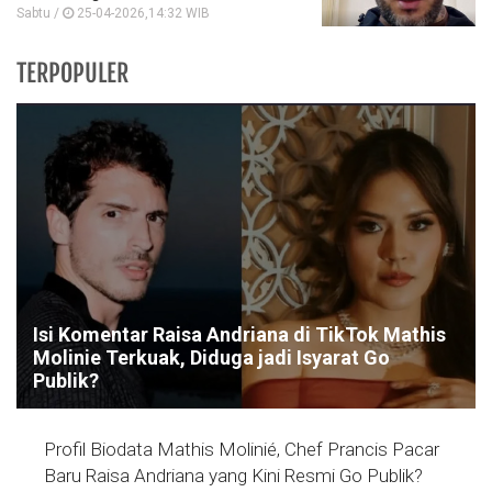
Sabtu /
25-04-2026,14:32 WIB
TERPOPULER
Isi Komentar Raisa Andriana di TikTok Mathis
Molinie Terkuak, Diduga jadi Isyarat Go
Publik?
Profil Biodata Mathis Molinié, Chef Prancis Pacar
Baru Raisa Andriana yang Kini Resmi Go Publik?