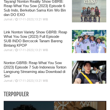
Tayang! Nonton Reality Show GBRB:
Reap What You Sow (2023) Episode 6
Sub Indo, Berkebun Sama Kim Wo Bin
dan DO EXO
Jumat /
17-11-2023,13:21 WIB
Link Nonton Variety Show GBRB: Reap
What You Sow (2023) Full Episode
SUB INDO Bercocok Tanam Bareng
Bintang KPOP
Jumat /
17-11-2023,13:21 WIB
Nonton GBRB: Reap What You Sow
(2023) Episode 7 Sub Indonesia Tonton
Langsung Streaming atau Download di
Sini
Jumat /
17-11-2023,13:21 WIB
TERPOPULER