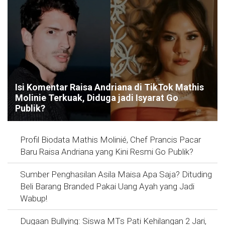
Isi Komentar Raisa Andriana di TikTok Mathis
Molinie Terkuak, Diduga jadi Isyarat Go
Publik?
Profil Biodata Mathis Molinié, Chef Prancis Pacar
Baru Raisa Andriana yang Kini Resmi Go Publik?
Sumber Penghasilan Asila Maisa Apa Saja? Dituding
Beli Barang Branded Pakai Uang Ayah yang Jadi
Wabup!
Dugaan Bullying: Siswa MTs Pati Kehilangan 2 Jari,