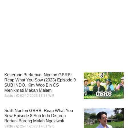
Keseruan Berkebun! Nonton GBRB:
Reap What You Sow (2023) Episode 9
SUB INDO, Kim Woo Bin CS
Menikmati Makan Malam
Sabtu /
02-12-2023,13:18 WIB
Sulit! Nonton GBRB: Reap What You
Sow Episode 8 Sub Indo Disuruh
Bertani Bareng Malah Ngelawak
Sabtu /
25-11-2023,14:51 WIB