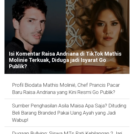
Isi Komentar Raisa Andriana di TikTok Mathis
Molinie Terkuak, Diduga jadi Isyarat Go
Publik?
Profil Biodata Mathis Molinié, Chef Prancis Pacar
Baru Raisa Andriana yang Kini Resmi Go Publik?
Sumber Penghasilan Asila Maisa Apa Saja? Dituding
Beli Barang Branded Pakai Uang Ayah yang Jadi
Wabup!
Dugaan Bullying: Siswa MTs Pati Kehilangan 2 Jari,