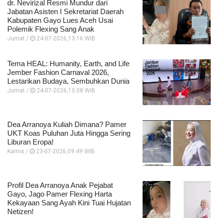
dr. Nevirizal Resmi Mundur dari
Jabatan Asisten I Sekretariat Daerah
Kabupaten Gayo Lues Aceh Usai
Polemik Flexing Sang Anak
Jumat /
24-07-2026,13:16 WIB
Tema HEAL: Humanity, Earth, and Life
Jember Fashion Carnaval 2026,
Lestarikan Budaya, Sembuhkan Dunia
Jumat /
24-07-2026,13:08 WIB
Dea Arranoya Kuliah Dimana? Pamer
UKT Koas Puluhan Juta Hingga Sering
Liburan Eropa!
Kamis /
23-07-2026,09:49 WIB
Profil Dea Arranoya Anak Pejabat
Gayo, Jago Pamer Flexing Harta
Kekayaan Sang Ayah Kini Tuai Hujatan
Netizen!