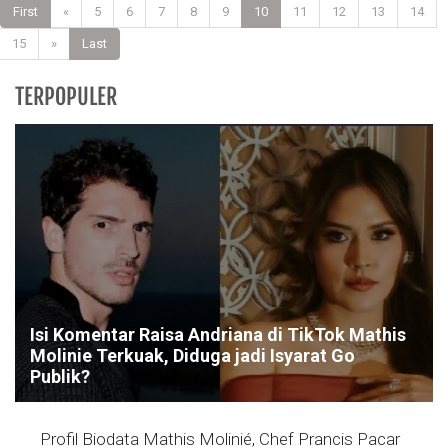
First
«
5
6
7
8
9
10
11
12
13
14
15
»
Last
TERPOPULER
Isi Komentar Raisa Andriana di TikTok Mathis
Molinie Terkuak, Diduga jadi Isyarat Go
Publik?
Profil Biodata Mathis Molinié, Chef Prancis Pacar