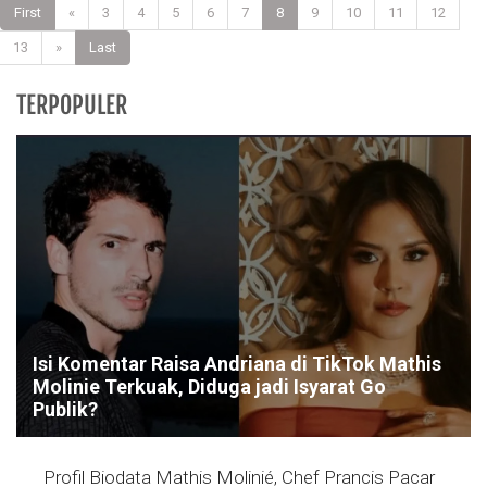
First
«
3
4
5
6
7
8
9
10
11
12
13
»
Last
TERPOPULER
Isi Komentar Raisa Andriana di TikTok Mathis
Molinie Terkuak, Diduga jadi Isyarat Go
Publik?
Profil Biodata Mathis Molinié, Chef Prancis Pacar