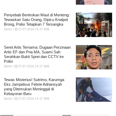
Penyebab Bentrokan Maut di Menteng:
Tewaskan Satu Orang, Dipicu Knalpot
Brong, Polisi Tetapkan 7 Tersangka
Senin /
27-07-2026,16:27 WIB
Seret Artis Ternama: Dugaan Perzinaan
Artis EF dan Pria MA, Suami Sah
Serahkan Bukti Sprei dan CCTV ke
Polisi
Senin /
27-07-2026,16:27 WIB
Tewas Misterius! Sutrimo, Karumga
Eks Jampidsus Febrie Adriansyah
yang Ditemukan Meninggal di
Kebayoran Baru
Senin /
27-07-2026,16:27 WIB