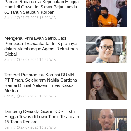
Paman Rudapaksa Keponakan Hingga
Hamil di Gowa, Ini Siasat Bejat Lansia
61 Tahun Setubuhi Korban
Senin /
27-07-2026,16:30 WIB
Mengenal Primawan Satrio, Jadi
Pembaca TEDxJakarta, Ini Kiprahnya
dalam Membangun Agensi Rekrutmen
Global
Senin /
27-07-2026,16:29 WIB
Terseret Pusaran Isu Korupsi BUMN
PT Timah, Selebgram Nabila Gardena
Ramai Dihujat Netizen Imbas Kasus
Mertua
Senin /
27-07-2026,16:29 WIB
Tampang Renaldy, Suami KDRT Istri
Hingga Tewas di Luwu Timur Terancam
15 Tahun Penjara
Senin /
27-07-2026,16:28 WIB