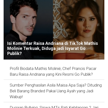
Isi Komentar Raisa Andriana di TikTok Mathis
Molinie Terkuak, Diduga jadi Isyarat Go
Publik?
Profil Biodata Mathis Molinié, Chef Prancis Pacar
Baru Raisa Andriana yang Kini Resmi Go Publik?
Sumber Penghasilan Asila Maisa Apa Saja? Dituding
Beli Barang Branded Pakai Uang Ayah yang Jadi
Wabup!
Dugaan Bullying: Siswa MTs Pati Kehilangan 2 Jari,