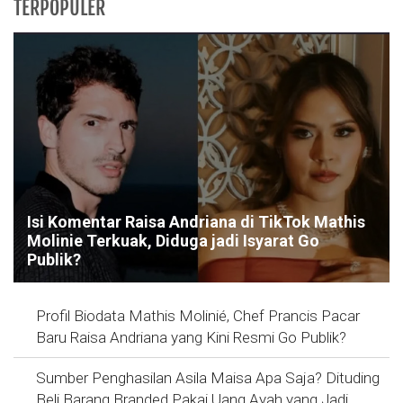
TERPOPULER
Isi Komentar Raisa Andriana di TikTok Mathis
Molinie Terkuak, Diduga jadi Isyarat Go
Publik?
Profil Biodata Mathis Molinié, Chef Prancis Pacar
Baru Raisa Andriana yang Kini Resmi Go Publik?
Sumber Penghasilan Asila Maisa Apa Saja? Dituding
Beli Barang Branded Pakai Uang Ayah yang Jadi