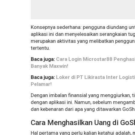
Konsepnya sederhana: pengguna diundang u
aplikasi ini dan menyelesaikan serangkaian tug
merupakan aktivitas yang melibatkan penggun
tertentu.
Baca juga:
Cara Login Microstar88 Penghasi
Banyak Maxwin!
Baca juga:
Loker di PT Likirasta Inter Logi
Pelamar!
Dengan imbalan finansial yang menggiurkan, t
dengan aplikasi ini. Namun, sebelum mengambil
dan kebenaran dari apa yang ditawarkan GoS
Cara Menghasilkan Uang di Go
Hal pertama yang perlu kalian ketahui adalah, 