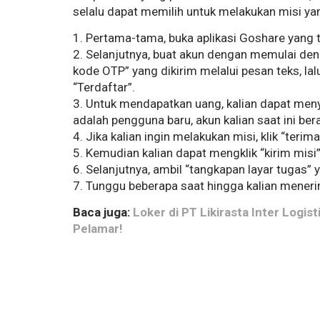
selalu dapat memilih untuk melakukan misi yang
1. Pertama-tama, buka aplikasi Goshare yang t
2. Selanjutnya, buat akun dengan memulai deng
kode OTP” yang dikirim melalui pesan teks, lal
“Terdaftar”.
3. Untuk mendapatkan uang, kalian dapat meny
adalah pengguna baru, akun kalian saat ini bera
4. Jika kalian ingin melakukan misi, klik “terim
5. Kemudian kalian dapat mengklik “kirim misi” 
6. Selanjutnya, ambil “tangkapan layar tugas” 
7. Tunggu beberapa saat hingga kalian meneri
Baca juga:
Loker di PT Likirasta Inter Logi
Pelamar!