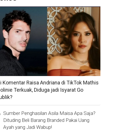
si Komentar Raisa Andriana di TikTok Mathis
olinie Terkuak, Diduga jadi Isyarat Go
ublik?
Sumber Penghasilan Asila Maisa Apa Saja?
Dituding Beli Barang Branded Pakai Uang
Ayah yang Jadi Wabup!