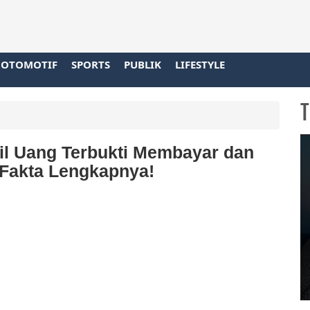
OTOMOTIF
SPORTS
PUBLIK
LIFESTYLE
T
l Uang Terbukti Membayar dan
Fakta Lengkapnya!