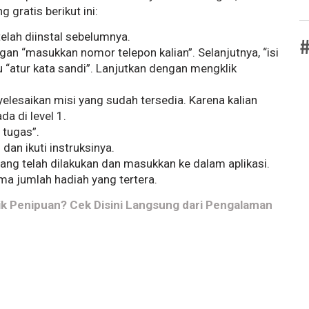
 gratis berikut ini:
elah diinstal sebelumnya.
#
an “masukkan nomor telepon kalian”. Selanjutnya, “isi
u “atur kata sandi”. Lanjutkan dengan mengklik
elesaikan misi yang sudah tersedia. Karena kalian
da di level 1.
a tugas”.
dan ikuti instruksinya.
yang telah dilakukan dan masukkan ke dalam aplikasi.
ma jumlah hadiah yang tertera.
stik Penipuan? Cek Disini Langsung dari Pengalaman