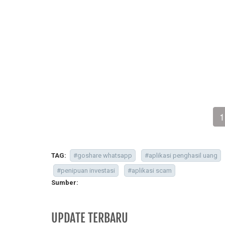
1
TAG:
#goshare whatsapp
#aplikasi penghasil uang
#penipuan investasi
#aplikasi scam
Sumber:
UPDATE TERBARU