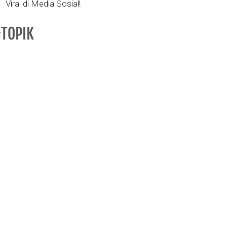
Viral di Media Sosial!
TOPIK