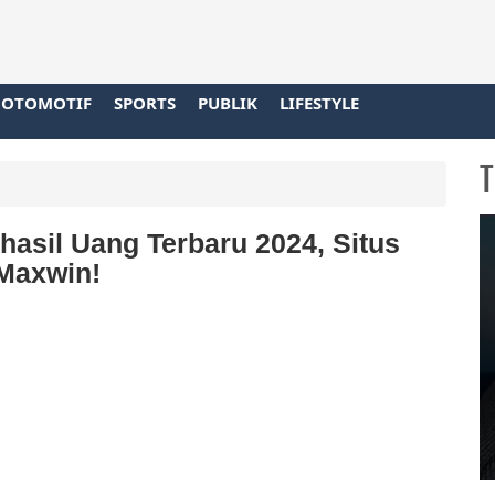
OTOMOTIF
SPORTS
PUBLIK
LIFESTYLE
T
hasil Uang Terbaru 2024, Situs
Maxwin!