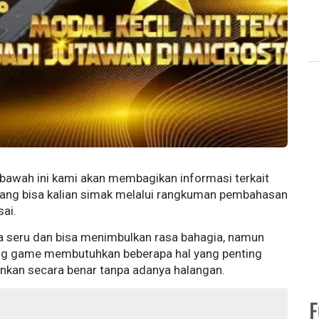
ibawah ini kami akan membagikan informasi terkait
yang bisa kalian simak melalui rangkuman pembahasan
ai.
eru dan bisa menimbulkan rasa bahagia, namun
ing game membutuhkan beberapa hal yang penting
ankan secara benar tanpa adanya halangan.