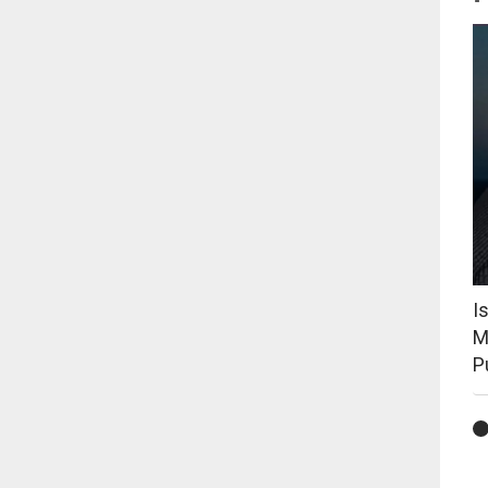
I
M
P