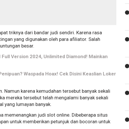
pat triknya dari bandar judi sendiri. Karena rasa
ingan yang digunakan oleh para afiliator. Salah
euntungan besar.
Full Version 2024, Unlimited Diamond! Mainkan
 Penipuan? Waspada Hoax! Cek Disini Keaslian Loker
an. Namun karena kemudahan tersebut banyak sekali
jika mereka tersebut telah mengalami banyak sekali
l yang lumayan banyak.
a memenangkan judi slot online. Dibeberapa situs
mpan untuk memberikan petunjuk dan bocoran untuk