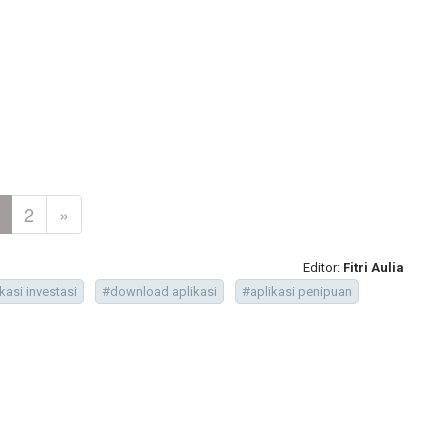
2
»
Editor:
Fitri Aulia
kasi investasi
#download aplikasi
#aplikasi penipuan