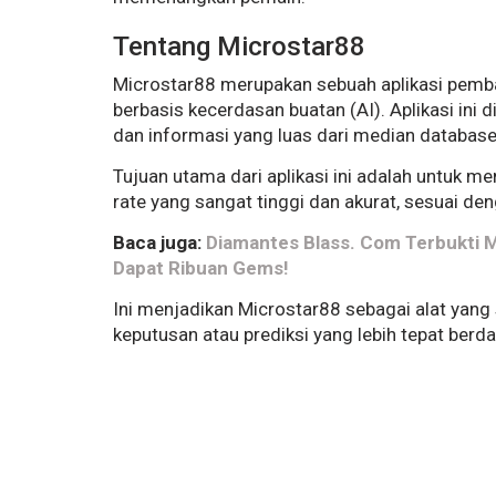
Tentang Microstar88
Microstar88 merupakan sebuah aplikasi pemb
berbasis kecerdasan buatan (AI). Aplikasi i
dan informasi yang luas dari median database
Tujuan utama dari aplikasi ini adalah untuk m
rate yang sangat tinggi dan akurat, sesuai deng
Baca juga:
Diamantes Blass. Com Terbukti M
Dapat Ribuan Gems!
Ini menjadikan Microstar88 sebagai alat yan
keputusan atau prediksi yang lebih tepat berdas