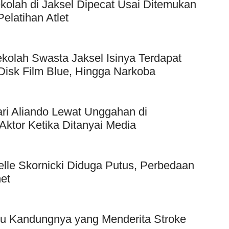
kolah di Jaksel Dipecat Usai Ditemukan
elatihan Atlet
kolah Swasta Jaksel Isinya Terdapat
Disk Film Blue, Hingga Narkoba
ri Aliando Lewat Unggahan di
Aktor Ketika Ditanyai Media
elle Skornicki Diduga Putus, Perbedaan
et
bu Kandungnya yang Menderita Stroke