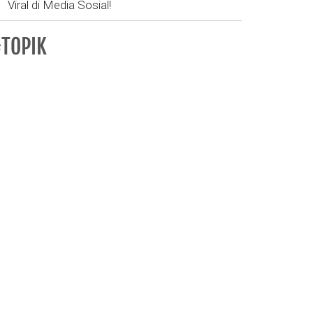
Viral di Media Sosial!
TOPIK