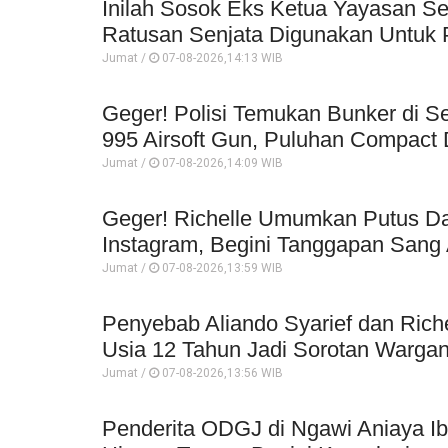
Inilah Sosok Eks Ketua Yayasan Se
Ratusan Senjata Digunakan Untuk P
Jumat /
07-08-2026,14:13 WIB
Geger! Polisi Temukan Bunker di Se
995 Airsoft Gun, Puluhan Compact 
Jumat /
07-08-2026,14:09 WIB
Geger! Richelle Umumkan Putus Da
Instagram, Begini Tanggapan Sang 
Jumat /
07-08-2026,13:59 WIB
Penyebab Aliando Syarief dan Rich
Usia 12 Tahun Jadi Sorotan Wargan
Jumat /
07-08-2026,13:56 WIB
Penderita ODGJ di Ngawi Aniaya I