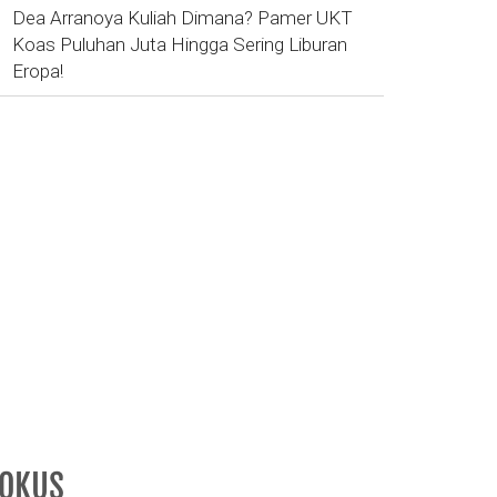
Dea Arranoya Kuliah Dimana? Pamer UKT
Koas Puluhan Juta Hingga Sering Liburan
Eropa!
FOKUS