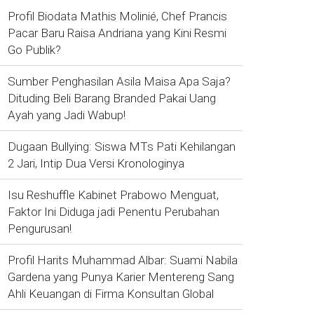
Profil Biodata Mathis Molinié, Chef Prancis
Pacar Baru Raisa Andriana yang Kini Resmi
Go Publik?
Sumber Penghasilan Asila Maisa Apa Saja?
Dituding Beli Barang Branded Pakai Uang
Ayah yang Jadi Wabup!
Dugaan Bullying: Siswa MTs Pati Kehilangan
2 Jari, Intip Dua Versi Kronologinya
Isu Reshuffle Kabinet Prabowo Menguat,
Faktor Ini Diduga jadi Penentu Perubahan
Pengurusan!
Profil Harits Muhammad Albar: Suami Nabila
Gardena yang Punya Karier Mentereng Sang
Ahli Keuangan di Firma Konsultan Global