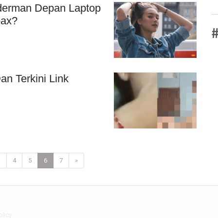
lderman Depan Laptop
oax?
#
n Terkini Link
3
4
5
6
7
»
olicy