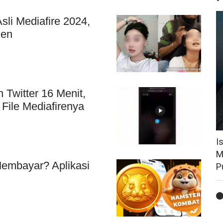
Asli Mediafire 2024,
zen
 Twitter 16 Menit,
File Mediafirenya
I
M
embayar? Aplikasi
P