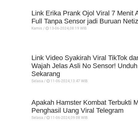
Link Erika Prank Ojol Viral 7 Menit 
Full Tanpa Sensor jadi Buruan Neti
Kamis /
13-06-2024,08:19 WIB
Link Video Syakirah Viral TikTok dan
Wajah Jelas Asli No Sensor! Unduh 
Sekarang
Selasa /
11-06-2024,13:47 WIB
Apakah Hamster Kombat Terbukti M
Penghasil Uang Viral Telegram
Selasa /
11-06-2024,09:08 WIB