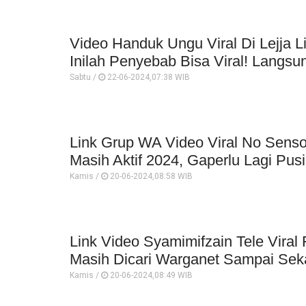
Video Handuk Ungu Viral Di Lejja Li
Inilah Penyebab Bisa Viral! Langs
Sabtu /
22-06-2024,07:38 WIB
Link Grup WA Video Viral No Sens
Masih Aktif 2024, Gaperlu Lagi Pusin
Kamis /
20-06-2024,08:58 WIB
Link Video Syamimifzain Tele Viral F
Masih Dicari Warganet Sampai Sek
Kamis /
20-06-2024,08:49 WIB