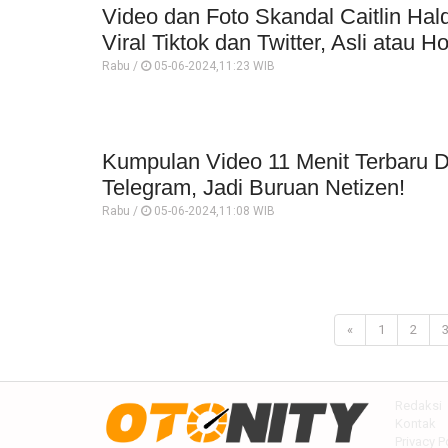
Video dan Foto Skandal Caitlin Ha
Viral Tiktok dan Twitter, Asli atau H
Rabu /
05-06-2024,11:23 WIB
Kumpulan Video 11 Menit Terbaru Da
Telegram, Jadi Buruan Netizen!
Rabu /
05-06-2024,11:08 WIB
«
1
2
Redaksi
Kontak
Privacy P