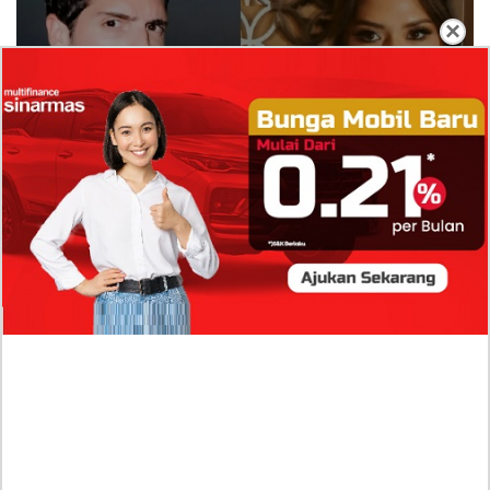
×
Isi Komentar Raisa Andriana di TikTok Mathis
Molinie Terkuak, Diduga jadi Isyarat Go
Publik?
Profil Biodata Mathis Molinié, Chef Prancis Pacar
Baru Raisa Andriana yang Kini Resmi Go Publik?
Sumber Penghasilan Asila Maisa Apa Saja? Dituding
Beli Barang Branded Pakai Uang Ayah yang Jadi
Wabup!
Dugaan Bullying: Siswa MTs Pati Kehilangan 2 Jari,
Intip Dua Versi Kronologinya