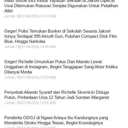
Inilah Sosok Eks Ketua Yayasan Sekolah di Jaksel Dipecat
Usai Ditemukan Ratusan Senjata Digunakan Untuk Pelatihan
Atlet
Jumat /
07-08-2026,14:13 WIB
Geger! Polisi Temukan Bunker di Sekolah Swasta Jaksel
Isinya Terdapat 995 Airsoft Gun, Puluhan Compact Disk Film
Blue, Hingga Narkoba
Jumat /
07-08-2026,14:09 WIB
Geger! Richelle Umumkan Putus Dari Aliando Lewat
Unggahan di Instagram, Begini Tanggapan Sang Aktor Ketika
Ditanyai Media
Jumat /
07-08-2026,13:59 WIB
Penyebab Aliando Syarief dan Richelle Skornicki Diduga
Putus, Perbedaan Usia 12 Tahun Jadi Sorotan Warganet
Jumat /
07-08-2026,13:56 WIB
Penderita ODGJ di Ngawi Aniaya Ibu Kandungnya yang
Menderita Stroke Hingga Tewas, Begini Kronologinya