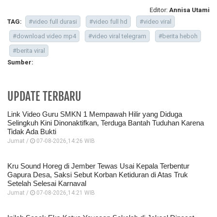
Editor:
Annisa Utami
TAG:
#video full durasi
#video full hd
#video viral
#download video mp4
#video viral telegram
#berita heboh
#berita viral
Sumber:
UPDATE TERBARU
Link Video Guru SMKN 1 Mempawah Hilir yang Diduga
Selingkuh Kini Dinonaktifkan, Terduga Bantah Tuduhan Karena
Tidak Ada Bukti
Jumat /
07-08-2026,14:26 WIB
Kru Sound Horeg di Jember Tewas Usai Kepala Terbentur
Gapura Desa, Saksi Sebut Korban Ketiduran di Atas Truk
Setelah Selesai Karnaval
Jumat /
07-08-2026,14:21 WIB