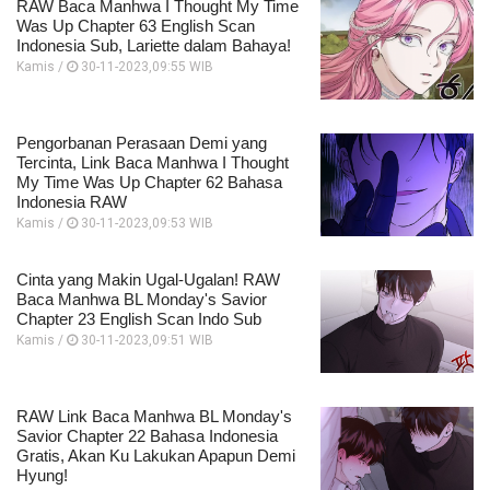
RAW Baca Manhwa I Thought My Time
Was Up Chapter 63 English Scan
Indonesia Sub, Lariette dalam Bahaya!
Kamis /
30-11-2023,09:55 WIB
Pengorbanan Perasaan Demi yang
Tercinta, Link Baca Manhwa I Thought
My Time Was Up Chapter 62 Bahasa
Indonesia RAW
Kamis /
30-11-2023,09:53 WIB
Cinta yang Makin Ugal-Ugalan! RAW
Baca Manhwa BL Monday's Savior
Chapter 23 English Scan Indo Sub
Kamis /
30-11-2023,09:51 WIB
RAW Link Baca Manhwa BL Monday's
Savior Chapter 22 Bahasa Indonesia
Gratis, Akan Ku Lakukan Apapun Demi
Hyung!