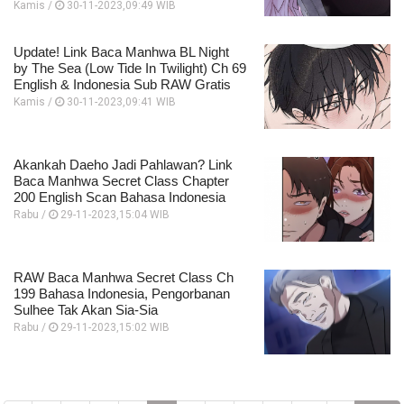
Kamis /
30-11-2023,09:49 WIB
Update! Link Baca Manhwa BL Night
by The Sea (Low Tide In Twilight) Ch 69
English & Indonesia Sub RAW Gratis
Kamis /
30-11-2023,09:41 WIB
Akankah Daeho Jadi Pahlawan? Link
Baca Manhwa Secret Class Chapter
200 English Scan Bahasa Indonesia
Rabu /
29-11-2023,15:04 WIB
RAW Baca Manhwa Secret Class Ch
199 Bahasa Indonesia, Pengorbanan
Sulhee Tak Akan Sia-Sia
Rabu /
29-11-2023,15:02 WIB