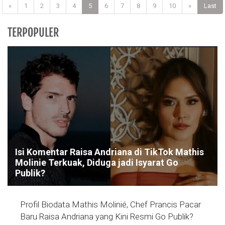
«
1
2
3
4
5
6
7
8
9
10
»
Last
TERPOPULER
Isi Komentar Raisa Andriana di TikTok Mathis
Molinie Terkuak, Diduga jadi Isyarat Go
Publik?
Profil Biodata Mathis Molinié, Chef Prancis Pacar
Baru Raisa Andriana yang Kini Resmi Go Publik?