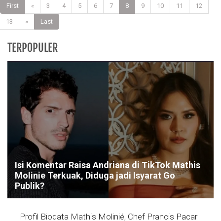
First
«
3
4
5
6
7
8
9
10
11
12
13
»
Last
TERPOPULER
Isi Komentar Raisa Andriana di TikTok Mathis
Molinie Terkuak, Diduga jadi Isyarat Go
Publik?
Profil Biodata Mathis Molinié, Chef Prancis Pacar