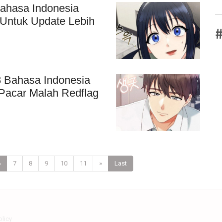
Bahasa Indonesia
 Untuk Update Lebih
#
8 Bahasa Indonesia
Pacar Malah Redflag
6
7
8
9
10
11
»
Last
olicy