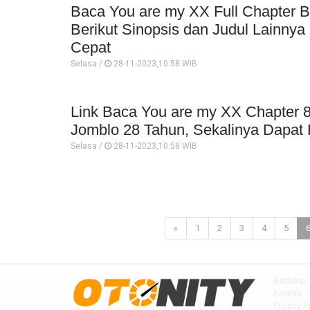
Baca You are my XX Full Chapter 
Berikut Sinopsis dan Judul Lainnya
Cepat
Selasa /
28-11-2023,10:58 WIB
Link Baca You are my XX Chapter 
Jomblo 28 Tahun, Sekalinya Dapat 
Selasa /
28-11-2023,10:58 WIB
«
1
2
3
4
5
Redaksi
Kontak
Privacy P