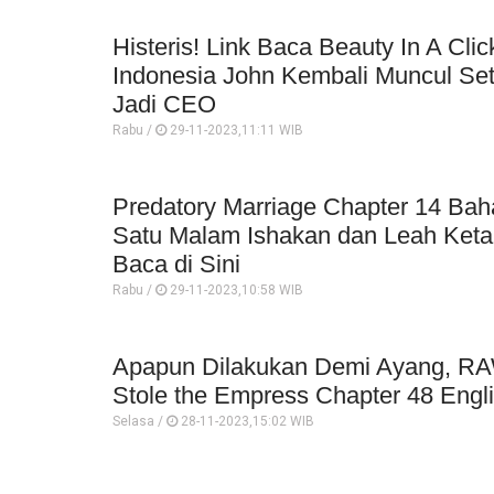
Histeris! Link Baca Beauty In A Cli
Indonesia John Kembali Muncul Se
Jadi CEO
Rabu /
29-11-2023,11:11 WIB
Predatory Marriage Chapter 14 Bah
Satu Malam Ishakan dan Leah Ket
Baca di Sini
Rabu /
29-11-2023,10:58 WIB
Apapun Dilakukan Demi Ayang, 
Stole the Empress Chapter 48 Engl
Selasa /
28-11-2023,15:02 WIB