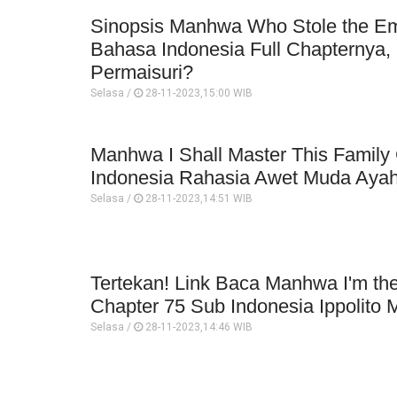
Sinopsis Manhwa Who Stole the Em
Bahasa Indonesia Full Chapternya,
Permaisuri?
Selasa /
28-11-2023,15:00 WIB
Manhwa I Shall Master This Family
Indonesia Rahasia Awet Muda Aya
Selasa /
28-11-2023,14:51 WIB
Tertekan! Link Baca Manhwa I'm the
Chapter 75 Sub Indonesia Ippolito
Selasa /
28-11-2023,14:46 WIB