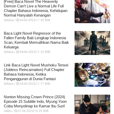
[Free] Baca Novel The Heavenly
Demon Can’t Live a Normal Life Full
Chapter Bahasa Indonesia, Kehidupan
Normal Hanyalah Kenangan
Selasa /
04-06-2024,11:30 WIB
Baca Light Novel Regressor of the
Fallen Family Bab Lengkap Indonesia
Scan, Kembali Memulihkan Nama Baik
Keluarga
Selasa /
04-06-2024,11:23 WIB
Link Baca Light Novel Mushoku Tensei
(Jobless Reincarnation) Full Chapter
Bahasa Indonesia, Ketika
Pengangguran di Dunia Fantasi
Selasa /
04-06-2024,11:17 WIB
Nonton Missing Crown Prince (2024)
Episode 15 Subtitle Indo, Myung Yoon
Coba Menyelinap ke Kamar Ibu Suri!
Sabtu /
01-06-2024,10:25 WIB