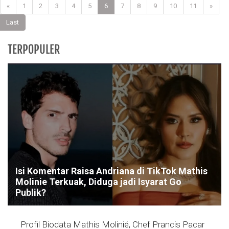
«
1
2
3
4
5
6
7
8
9
10
11
»
Last
TERPOPULER
Isi Komentar Raisa Andriana di TikTok Mathis
Molinie Terkuak, Diduga jadi Isyarat Go
Publik?
Profil Biodata Mathis Molinié, Chef Prancis Pacar