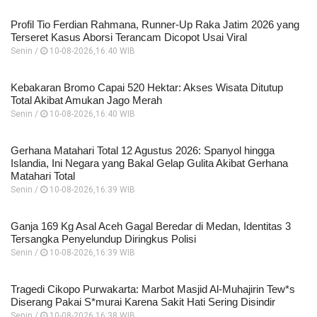
Profil Tio Ferdian Rahmana, Runner-Up Raka Jatim 2026 yang
Terseret Kasus Aborsi Terancam Dicopot Usai Viral
Senin /
10-08-2026,16:40 WIB
Kebakaran Bromo Capai 520 Hektar: Akses Wisata Ditutup
Total Akibat Amukan Jago Merah
Senin /
10-08-2026,16:40 WIB
Gerhana Matahari Total 12 Agustus 2026: Spanyol hingga
Islandia, Ini Negara yang Bakal Gelap Gulita Akibat Gerhana
Matahari Total
Senin /
10-08-2026,16:39 WIB
Ganja 169 Kg Asal Aceh Gagal Beredar di Medan, Identitas 3
Tersangka Penyelundup Diringkus Polisi
Senin /
10-08-2026,16:39 WIB
Tragedi Cikopo Purwakarta: Marbot Masjid Al-Muhajirin Tew*s
Diserang Pakai S*murai Karena Sakit Hati Sering Disindir
Senin /
10-08-2026,16:38 WIB