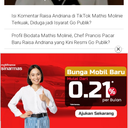
Isi Komentar Raisa Andriana di TikTok Mathis Molinie
Terkuak, Diduga jadi Isyarat Go Publik?
Profil Biodata Mathis Molinié, Chef Prancis Pacar
Baru Raisa Andriana yang Kini Resmi Go Publik?
×
Sumber Penghasilan Asila Maisa Apa Saja? Dituding
Beli Barang Branded Pakai Uang Ayah yang Jadi
Wabup!
Dugaan Bullying: Siswa MTs Pati Kehilangan 2 Jari,
Intip Dua Versi Kronologinya
Isu Reshuffle Kabinet Prabowo Menguat, Faktor Ini
Diduga jadi Penentu Perubahan Pengurusan!
Profil Harits Muhammad Albar: Suami Nabila Gardena