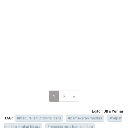
1
2
»
Editor:
Ulfa Yuniar
TAG:
#madura jadi provinsi baru
#pemekaran madura
#bupati
madura angkat bicara
#rencana prov baru madura