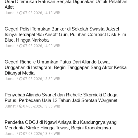
Usai Ditemukan Ratusan Senjata Digunakan Untuk Pelatihan
Atlet
Jumat /
07-08-2026,14:13 WIB
Geger! Polisi Temukan Bunker di Sekolah Swasta Jaksel
Isinya Terdapat 995 Airsoft Gun, Puluhan Compact Disk Film
Blue, Hingga Narkoba
Jumat /
07-08-2026,14:09 WIB
Geger! Richelle Umumkan Putus Dari Aliando Lewat
Unggahan di Instagram, Begini Tanggapan Sang Aktor Ketika
Ditanyai Media
Jumat /
07-08-2026,13:59 WIB
Penyebab Aliando Syarief dan Richelle Skornicki Diduga
Putus, Perbedaan Usia 12 Tahun Jadi Sorotan Warganet
Jumat /
07-08-2026,13:56 WIB
Penderita ODGJ di Ngawi Aniaya Ibu Kandungnya yang
Menderita Stroke Hingga Tewas, Begini Kronologinya
Jumat /
07-08-2026,13:34 WIB