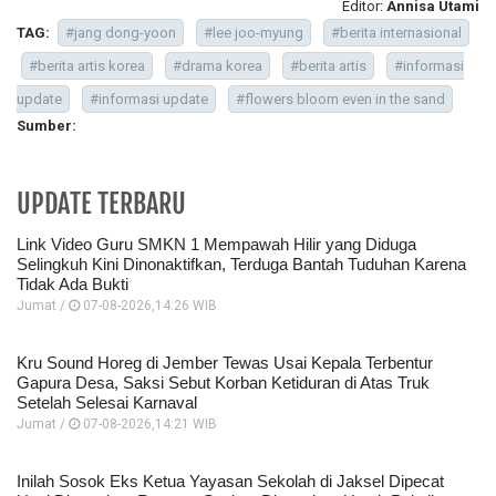
Editor:
Annisa Utami
TAG:
#jang dong-yoon
#lee joo-myung
#berita internasional
#berita artis korea
#drama korea
#berita artis
#informasi
update
#informasi update
#flowers bloom even in the sand
Sumber:
UPDATE TERBARU
Link Video Guru SMKN 1 Mempawah Hilir yang Diduga
Selingkuh Kini Dinonaktifkan, Terduga Bantah Tuduhan Karena
Tidak Ada Bukti
Jumat /
07-08-2026,14:26 WIB
Kru Sound Horeg di Jember Tewas Usai Kepala Terbentur
Gapura Desa, Saksi Sebut Korban Ketiduran di Atas Truk
Setelah Selesai Karnaval
Jumat /
07-08-2026,14:21 WIB
Inilah Sosok Eks Ketua Yayasan Sekolah di Jaksel Dipecat