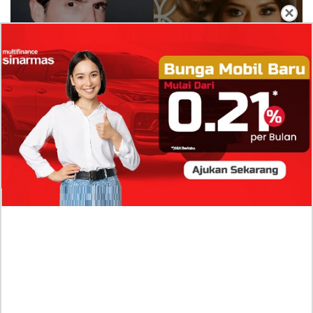
×
Isi Komentar Raisa Andriana di TikTok Mathis
Molinie Terkuak, Diduga jadi Isyarat Go
Publik?
Profil Biodata Mathis Molinié, Chef Prancis Pacar
Baru Raisa Andriana yang Kini Resmi Go Publik?
Sumber Penghasilan Asila Maisa Apa Saja? Dituding
Beli Barang Branded Pakai Uang Ayah yang Jadi
Wabup!
Dugaan Bullying: Siswa MTs Pati Kehilangan 2 Jari,
Intip Dua Versi Kronologinya