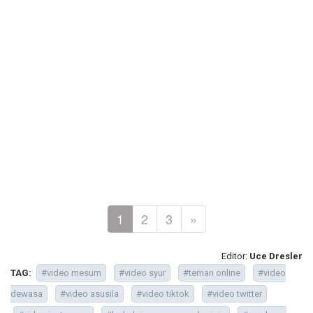
1
2
3
»
Editor:
Uce Dresler
TAG:
#video mesum
#video syur
#teman online
#video
dewasa
#video asusila
#video tiktok
#video twitter