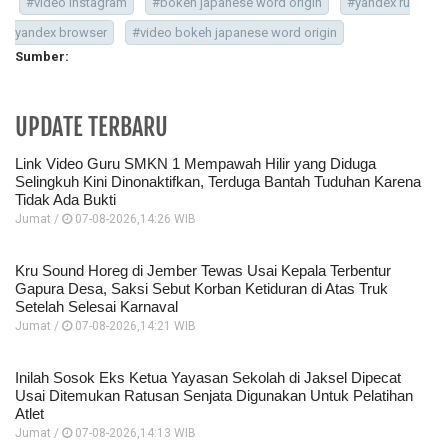
#video instagram
#bokeh japanese word origin
#yandex ru
yandex browser
#video bokeh japanese word origin
Sumber:
UPDATE TERBARU
Link Video Guru SMKN 1 Mempawah Hilir yang Diduga
Selingkuh Kini Dinonaktifkan, Terduga Bantah Tuduhan Karena
Tidak Ada Bukti
Jumat /
07-08-2026,14:26 WIB
Kru Sound Horeg di Jember Tewas Usai Kepala Terbentur
Gapura Desa, Saksi Sebut Korban Ketiduran di Atas Truk
Setelah Selesai Karnaval
Jumat /
07-08-2026,14:21 WIB
Inilah Sosok Eks Ketua Yayasan Sekolah di Jaksel Dipecat
Usai Ditemukan Ratusan Senjata Digunakan Untuk Pelatihan
Atlet
Jumat /
07-08-2026,14:13 WIB