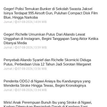
Geger! Polisi Temukan Bunker di Sekolah Swasta Jaksel
Isinya Terdapat 995 Airsoft Gun, Puluhan Compact Disk Film
Blue, Hingga Narkoba
Jumat /
07-08-2026,14:09 WIB
Geger! Richelle Umumkan Putus Dari Aliando Lewat
Unggahan di Instagram, Begini Tanggapan Sang Aktor Ketika
Ditanyai Media
Jumat /
07-08-2026,13:59 WIB
Penyebab Aliando Syarief dan Richelle Skornicki Diduga
Putus, Perbedaan Usia 12 Tahun Jadi Sorotan Warganet
Jumat /
07-08-2026,13:56 WIB
Penderita ODGJ di Ngawi Aniaya Ibu Kandungnya yang
Menderita Stroke Hingga Tewas, Begini Kronologinya
Jumat /
07-08-2026,13:34 WIB
Miris! Anak Perempuan Bunuh Ibu yang Stroke di Ngawi,
Korban Ditemukan Bersimbah Darah di Kandang Sapi