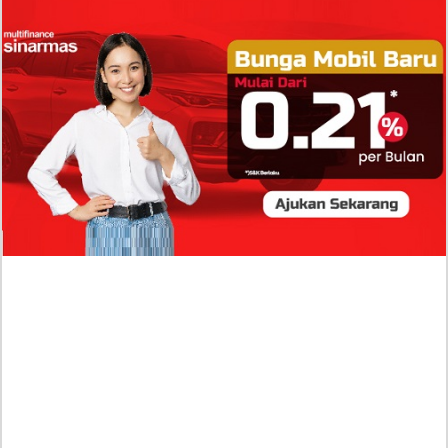
Isi Komentar Raisa Andriana di TikTok Mathis
Molinie Terkuak, Diduga jadi Isyarat Go
Publik?
Profil Biodata Mathis Molinié, Chef Prancis Pacar
Baru Raisa Andriana yang Kini Resmi Go Publik?
Sumber Penghasilan Asila Maisa Apa Saja? Dituding
Beli Barang Branded Pakai Uang Ayah yang Jadi
Wabup!
Dugaan Bullying: Siswa MTs Pati Kehilangan 2 Jari,
Intip Dua Versi Kronologinya
Isu Reshuffle Kabinet Prabowo Menguat, Faktor Ini
Diduga jadi Penentu Perubahan Pengurusan!