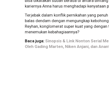
bisa dikatakan sudah berada di antara bintang
kariernya Anna harus menghadapi kenyataan pa
Terjebak dalam konflik pernikahan yang penuh
balas dendam dengan mengungkap kebohongan
Reyhan, konglomerat super kuat yang dengan t
menemukan kebahagiaannya?
Baca juga:
Sinopsis & Link Nonton Serial Me
Oleh Gading Marten, Niken Anjani, dan Anan