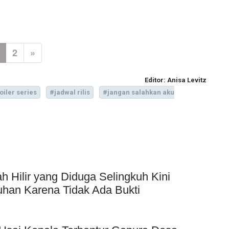
2
»
Editor:
Anisa Levitz
oiler series
#jadwal rilis
#jangan salahkan aku
Hilir yang Diduga Selingkuh Kini
uhan Karena Tidak Ada Bukti