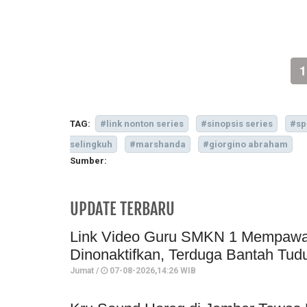
1
TAG:
#link nonton series
#sinopsis series
#sp
selingkuh
#marshanda
#giorgino abraham
Sumber:
UPDATE TERBARU
Link Video Guru SMKN 1 Mempawah 
Dinonaktifkan, Terduga Bantah Tud
Jumat /
07-08-2026,14:26 WIB