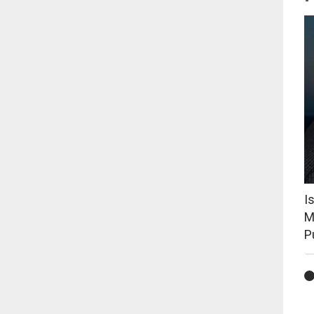
I
M
P