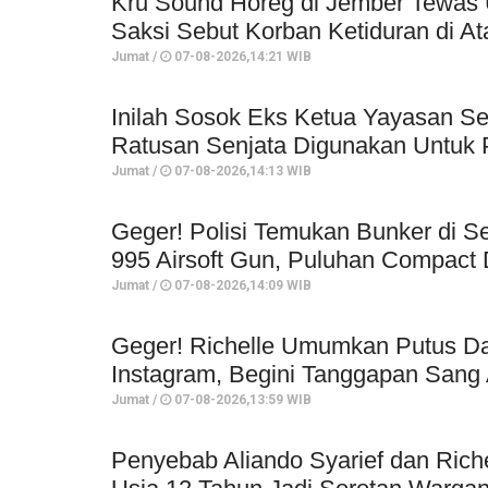
Kru Sound Horeg di Jember Tewas 
Saksi Sebut Korban Ketiduran di At
Jumat /
07-08-2026,14:21 WIB
Inilah Sosok Eks Ketua Yayasan Se
Ratusan Senjata Digunakan Untuk P
Jumat /
07-08-2026,14:13 WIB
Geger! Polisi Temukan Bunker di Se
995 Airsoft Gun, Puluhan Compact 
Jumat /
07-08-2026,14:09 WIB
Geger! Richelle Umumkan Putus Da
Instagram, Begini Tanggapan Sang 
Jumat /
07-08-2026,13:59 WIB
Penyebab Aliando Syarief dan Rich