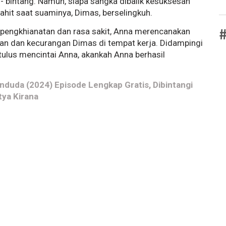
 - bintang. Namun, siapa sangka dibalik kesuksesan
hit saat suaminya, Dimas, berselingkuh.
#
 pengkhianatan dan rasa sakit, Anna merencanakan
 dan kecurangan Dimas di tempat kerja. Didampingi
ulus mencintai Anna, akankah Anna berhasil
nduda (2024) Episode Lengkap Gratis, Dibintangi
tya Kirana