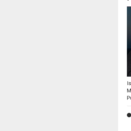
I
M
P