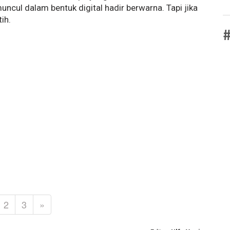
ncul dalam bentuk digital hadir berwarna. Tapi jika
ih.
#
2
3
»