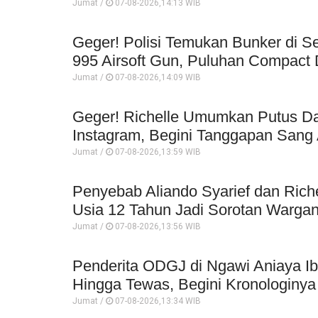
Jumat /
07-08-2026,14:13 WIB
Geger! Polisi Temukan Bunker di Se
995 Airsoft Gun, Puluhan Compact 
Jumat /
07-08-2026,14:09 WIB
Geger! Richelle Umumkan Putus Da
Instagram, Begini Tanggapan Sang 
Jumat /
07-08-2026,13:59 WIB
Penyebab Aliando Syarief dan Rich
Usia 12 Tahun Jadi Sorotan Wargan
Jumat /
07-08-2026,13:56 WIB
Penderita ODGJ di Ngawi Aniaya I
Hingga Tewas, Begini Kronologinya
Jumat /
07-08-2026,13:34 WIB