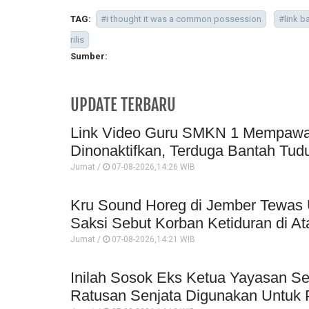
TAG:
#i thought it was a common possession
#link 
rilis
Sumber:
UPDATE TERBARU
Link Video Guru SMKN 1 Mempawah 
Dinonaktifkan, Terduga Bantah Tud
Jumat /
07-08-2026,14:26 WIB
Kru Sound Horeg di Jember Tewas 
Saksi Sebut Korban Ketiduran di At
Jumat /
07-08-2026,14:21 WIB
Inilah Sosok Eks Ketua Yayasan Se
Ratusan Senjata Digunakan Untuk P