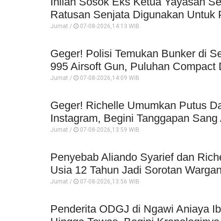
Inilah Sosok Eks Ketua Yayasan Se
Ratusan Senjata Digunakan Untuk P
Jumat /
07-08-2026,14:13 WIB
Geger! Polisi Temukan Bunker di Se
995 Airsoft Gun, Puluhan Compact 
Jumat /
07-08-2026,14:09 WIB
Geger! Richelle Umumkan Putus Da
Instagram, Begini Tanggapan Sang 
Jumat /
07-08-2026,13:59 WIB
Penyebab Aliando Syarief dan Rich
Usia 12 Tahun Jadi Sorotan Wargan
Jumat /
07-08-2026,13:56 WIB
Penderita ODGJ di Ngawi Aniaya I