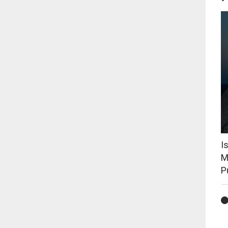
I
M
P