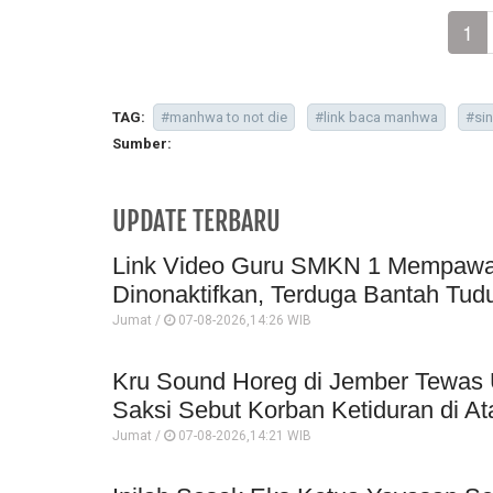
1
TAG:
#manhwa to not die
#link baca manhwa
#si
Sumber:
UPDATE TERBARU
Link Video Guru SMKN 1 Mempawah 
Dinonaktifkan, Terduga Bantah Tud
Jumat /
07-08-2026,14:26 WIB
Kru Sound Horeg di Jember Tewas 
Saksi Sebut Korban Ketiduran di At
Jumat /
07-08-2026,14:21 WIB