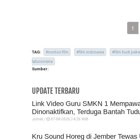
1
TAG:
#nonton film
#film indonesia
#film budi peker
latuconsina
Sumber:
UPDATE TERBARU
Link Video Guru SMKN 1 Mempawah 
Dinonaktifkan, Terduga Bantah Tud
Jumat /
07-08-2026,14:26 WIB
Kru Sound Horeg di Jember Tewas 