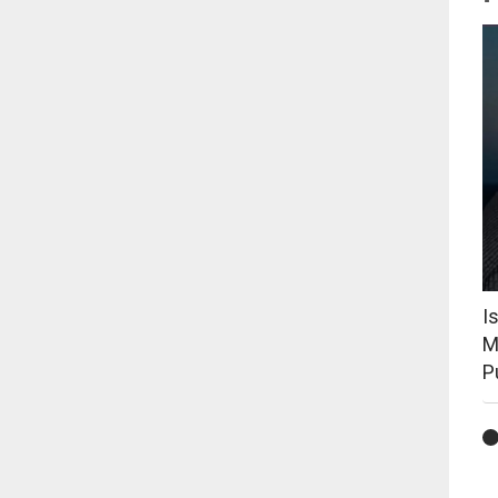
I
M
P