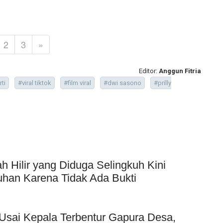
2
3
»
Editor:
Anggun Fitria
ti
#viral tiktok
#film viral
#dwi sasono
#prilly
Hilir yang Diduga Selingkuh Kini
uhan Karena Tidak Ada Bukti
Usai Kepala Terbentur Gapura Desa,