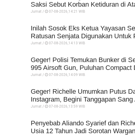
Saksi Sebut Korban Ketiduran di At
Jumat /
07-08-2026,14:21 WIB
Inilah Sosok Eks Ketua Yayasan Se
Ratusan Senjata Digunakan Untuk P
Jumat /
07-08-2026,14:13 WIB
Geger! Polisi Temukan Bunker di Se
995 Airsoft Gun, Puluhan Compact 
Jumat /
07-08-2026,14:09 WIB
Geger! Richelle Umumkan Putus Da
Instagram, Begini Tanggapan Sang 
Jumat /
07-08-2026,13:59 WIB
Penyebab Aliando Syarief dan Rich
Usia 12 Tahun Jadi Sorotan Wargan