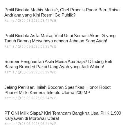
Profil Biodata Mathis Molinié, Chef Prancis Pacar Baru Raisa
Andriana yang Kini Resmi Go Publik?
Kamis /
06-08-2026,08:41 WIB
Profil Biodata Asila Maisa, Viral Usai Somasi Akun IG yang
Tuduh Barang Mewahnya dengan Jabatan Sang Ayah!
Kamis /
06-08-2026,08:35 WIB
Sumber Penghasilan Asila Maisa Apa Saja? Dituding Beli
Barang Branded Pakai Uang Ayah yang Jadi Wabup!
Kamis /
06-08-2026,08:29 WIB
Jelang Perilisan, Inilah Bocoran Spesifikasi Honor Robot
Phone! Miliki Kamera Telefoto Utama 200 MP
Kamis /
06-08-2026,08:24 WIB
PT GNI Milik Siapa? Kini Terancam Bangkrut Usai PHK 1.900
Karyawan di Morowali Utara!
Kamis /
06-08-2026,08:21 WIB