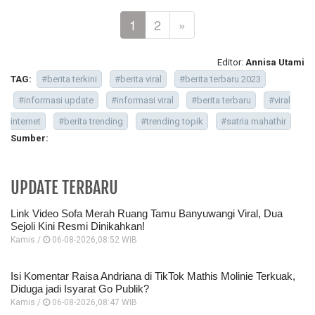
1
2
»
Editor:
Annisa Utami
TAG:
#berita terkini
#berita viral
#berita terbaru 2023
#informasi update
#informasi viral
#berita terbaru
#viral
internet
#berita trending
#trending topik
#satria mahathir
Sumber:
UPDATE TERBARU
Link Video Sofa Merah Ruang Tamu Banyuwangi Viral, Dua
Sejoli Kini Resmi Dinikahkan!
Kamis /
06-08-2026,08:52 WIB
Isi Komentar Raisa Andriana di TikTok Mathis Molinie Terkuak,
Diduga jadi Isyarat Go Publik?
Kamis /
06-08-2026,08:47 WIB