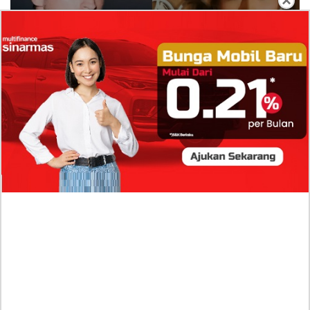
×
Isi Komentar Raisa Andriana di TikTok Mathis
Molinie Terkuak, Diduga jadi Isyarat Go
Publik?
Profil Biodata Mathis Molinié, Chef Prancis Pacar
Baru Raisa Andriana yang Kini Resmi Go Publik?
Sumber Penghasilan Asila Maisa Apa Saja? Dituding
Beli Barang Branded Pakai Uang Ayah yang Jadi
Wabup!
Dugaan Bullying: Siswa MTs Pati Kehilangan 2 Jari,
Intip Dua Versi Kronologinya
Isu Reshuffle Kabinet Prabowo Menguat, Faktor Ini