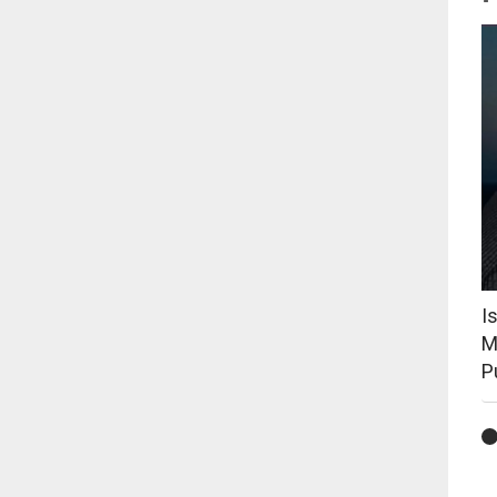
I
M
P