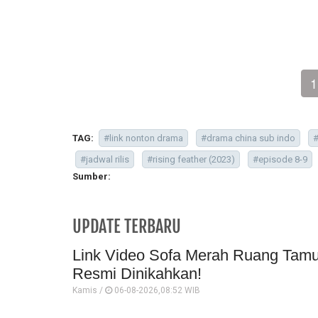
1
TAG:
#link nonton drama
#drama china sub indo
#
#jadwal rilis
#rising feather (2023)
#episode 8-9
Sumber:
UPDATE TERBARU
Link Video Sofa Merah Ruang Tamu 
Resmi Dinikahkan!
Kamis /
06-08-2026,08:52 WIB