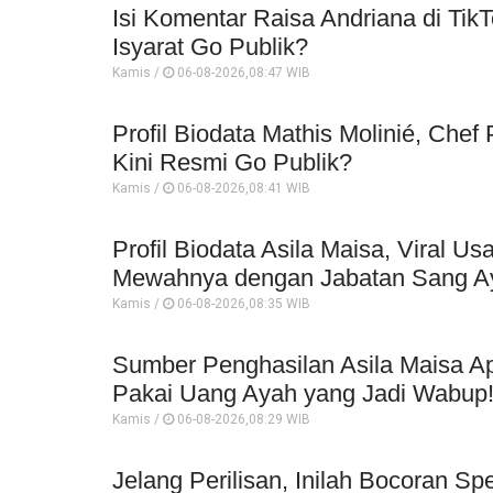
Isi Komentar Raisa Andriana di TikT
Isyarat Go Publik?
Kamis /
06-08-2026,08:47 WIB
Profil Biodata Mathis Molinié, Che
Kini Resmi Go Publik?
Kamis /
06-08-2026,08:41 WIB
Profil Biodata Asila Maisa, Viral 
Mewahnya dengan Jabatan Sang A
Kamis /
06-08-2026,08:35 WIB
Sumber Penghasilan Asila Maisa Ap
Pakai Uang Ayah yang Jadi Wabup
Kamis /
06-08-2026,08:29 WIB
Jelang Perilisan, Inilah Bocoran Sp