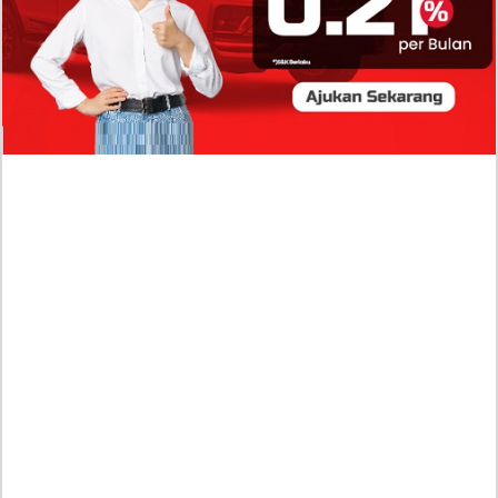
Baru Raisa Andriana yang Kini Resmi Go Publik?
Sumber Penghasilan Asila Maisa Apa Saja? Dituding
Beli Barang Branded Pakai Uang Ayah yang Jadi
Wabup!
Dugaan Bullying: Siswa MTs Pati Kehilangan 2 Jari,
Intip Dua Versi Kronologinya
Isu Reshuffle Kabinet Prabowo Menguat, Faktor Ini
Diduga jadi Penentu Perubahan Pengurusan!
Profil Harits Muhammad Albar: Suami Nabila Gardena
yang Punya Karier Mentereng Sang Ahli Keuangan di
Firma Konsultan Global
Dea Arranoya Kuliah Dimana? Pamer UKT Koas
Puluhan Juta Hingga Sering Liburan Eropa!