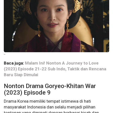
--
Baca juga:
Malam Ini! Nonton A Journey to Love
(2023) Episode 21-22 Sub Indo, Taktik dan Rencana
Baru Siap Dimulai
Nonton Drama Goryeo-Khitan War
(2023) Episode 9
Drama Korea memiliki tempat istimewa di hati
masyarakat Indonesia dan selalu menjadi pilihan
tontonan yang diminati dengan berbagai kisah dan