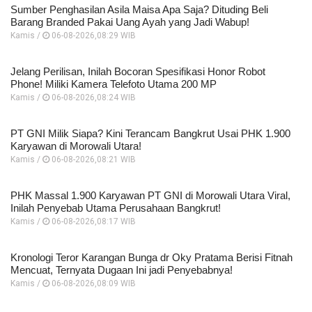
Sumber Penghasilan Asila Maisa Apa Saja? Dituding Beli
Barang Branded Pakai Uang Ayah yang Jadi Wabup!
Kamis /
06-08-2026,08:29 WIB
Jelang Perilisan, Inilah Bocoran Spesifikasi Honor Robot
Phone! Miliki Kamera Telefoto Utama 200 MP
Kamis /
06-08-2026,08:24 WIB
PT GNI Milik Siapa? Kini Terancam Bangkrut Usai PHK 1.900
Karyawan di Morowali Utara!
Kamis /
06-08-2026,08:21 WIB
PHK Massal 1.900 Karyawan PT GNI di Morowali Utara Viral,
Inilah Penyebab Utama Perusahaan Bangkrut!
Kamis /
06-08-2026,08:17 WIB
Kronologi Teror Karangan Bunga dr Oky Pratama Berisi Fitnah
Mencuat, Ternyata Dugaan Ini jadi Penyebabnya!
Kamis /
06-08-2026,08:09 WIB