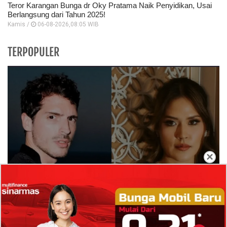
Teror Karangan Bunga dr Oky Pratama Naik Penyidikan, Usai
Berlangsung dari Tahun 2025!
Kamis /
06-08-2026,08:05 WIB
TERPOPULER
×
Isi Komentar Raisa Andriana di TikTok Mathis
Molinie Terkuak, Diduga jadi Isyarat Go
Publik?
Profil Biodata Mathis Molinié, Chef Prancis Pacar