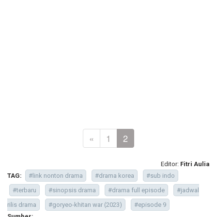
«
1
2
Editor:
Fitri Aulia
TAG:
#link nonton drama
#drama korea
#sub indo
#terbaru
#sinopsis drama
#drama full episode
#jadwal
rilis drama
#goryeo-khitan war (2023)
#episode 9
Sumber: