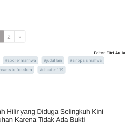
2
»
Editor:
Fitri Aulia
#spoiler manhwa
#judul lain
#sinopsis mahwa
reams to freedom
#chapter 119
Hilir yang Diduga Selingkuh Kini
uhan Karena Tidak Ada Bukti