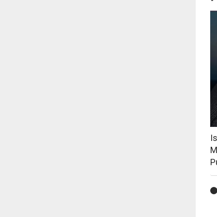
I
M
P