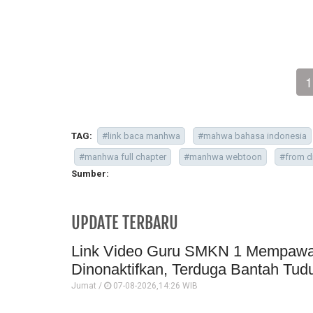
1
TAG:
#link baca manhwa
#mahwa bahasa indonesia
#manhwa full chapter
#manhwa webtoon
#from d
Sumber:
UPDATE TERBARU
Link Video Guru SMKN 1 Mempawah 
Dinonaktifkan, Terduga Bantah Tud
Jumat /
07-08-2026,14:26 WIB