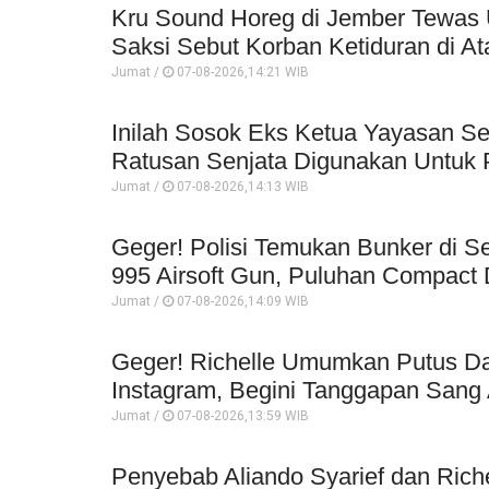
Kru Sound Horeg di Jember Tewas 
Saksi Sebut Korban Ketiduran di At
Jumat /
07-08-2026,14:21 WIB
Inilah Sosok Eks Ketua Yayasan Se
Ratusan Senjata Digunakan Untuk P
Jumat /
07-08-2026,14:13 WIB
Geger! Polisi Temukan Bunker di Se
995 Airsoft Gun, Puluhan Compact 
Jumat /
07-08-2026,14:09 WIB
Geger! Richelle Umumkan Putus Da
Instagram, Begini Tanggapan Sang 
Jumat /
07-08-2026,13:59 WIB
Penyebab Aliando Syarief dan Rich