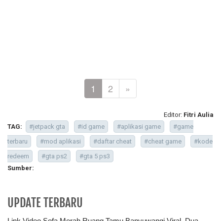
1
2
»
Editor:
Fitri Aulia
TAG:
#jetpack gta
#id game
#aplikasi game
#game
terbaru
#mod aplikasi
#daftar cheat
#cheat game
#kode
redeem
#gta ps2
#gta 5 ps3
Sumber:
UPDATE TERBARU
Link Video Sofa Merah Ruang Tamu Banyuwangi Viral, Dua