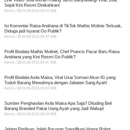
Sejoli Kini Resmi Dinikahkan!
Kamis /
06-08-2026,08:52 WIB
Isi Komentar Raisa Andriana di TikTok Mathis Molinie Terkuak,
Diduga jadi Isyarat Go Publik?
Kamis /
06-08-2026,08:47 WIB
Profil Biodata Mathis Molinié, Chef Prancis Pacar Baru Raisa
Andriana yang Kini Resmi Go Publik?
Kamis /
06-08-2026,08:41 WIB
Profil Biodata Asila Maisa, Viral Usai Somasi Akun IG yang
Tuduh Barang Mewahnya dengan Jabatan Sang Ayah!
Kamis /
06-08-2026,08:35 WIB
Sumber Penghasilan Asila Maisa Apa Saja? Dituding Beli
Barang Branded Pakai Uang Ayah yang Jadi Wabup!
Kamis /
06-08-2026,08:29 WIB
Jelang Perilisan, Inilah Bocoran Spesifikasi Honor Robot