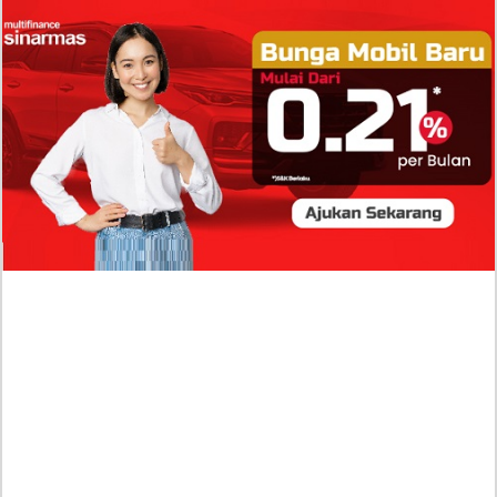
Isi Komentar Raisa Andriana di TikTok Mathis
Molinie Terkuak, Diduga jadi Isyarat Go
Publik?
Profil Biodata Mathis Molinié, Chef Prancis Pacar
Baru Raisa Andriana yang Kini Resmi Go Publik?
Sumber Penghasilan Asila Maisa Apa Saja? Dituding
Beli Barang Branded Pakai Uang Ayah yang Jadi