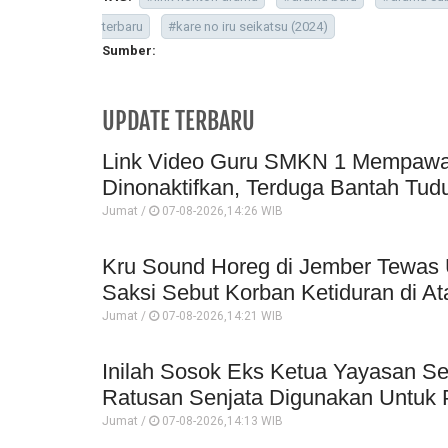
terbaru
#kare no iru seikatsu (2024)
Sumber:
UPDATE TERBARU
Link Video Guru SMKN 1 Mempawah 
Dinonaktifkan, Terduga Bantah Tud
Jumat /
07-08-2026,14:26 WIB
Kru Sound Horeg di Jember Tewas 
Saksi Sebut Korban Ketiduran di At
Jumat /
07-08-2026,14:21 WIB
Inilah Sosok Eks Ketua Yayasan Se
Ratusan Senjata Digunakan Untuk P
Jumat /
07-08-2026,14:13 WIB