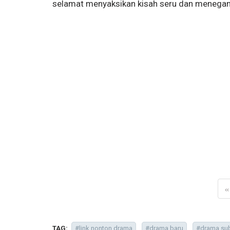
selamat menyaksikan kisah seru dan menegan
«
TAG:
#link nonton drama
#drama baru
#drama sub