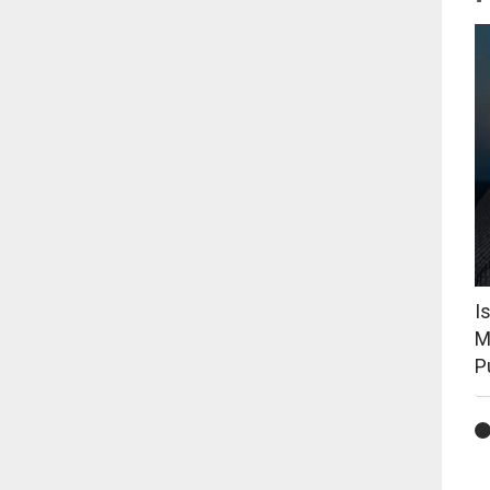
I
M
P