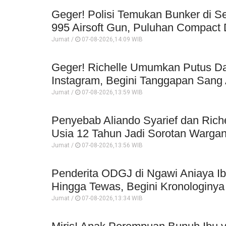
Geger! Polisi Temukan Bunker di Se
995 Airsoft Gun, Puluhan Compact 
Jumat /
07-08-2026,14:09 WIB
Geger! Richelle Umumkan Putus Da
Instagram, Begini Tanggapan Sang 
Jumat /
07-08-2026,13:59 WIB
Penyebab Aliando Syarief dan Rich
Usia 12 Tahun Jadi Sorotan Wargan
Jumat /
07-08-2026,13:56 WIB
Penderita ODGJ di Ngawi Aniaya I
Hingga Tewas, Begini Kronologinya
Jumat /
07-08-2026,13:34 WIB