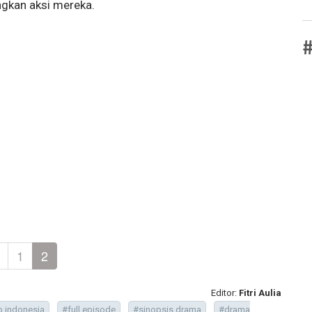
gkan aksi mereka.
#
1
2
Editor:
Fitri Aulia
 indonesia
#full episode
#sinopsis drama
#drama