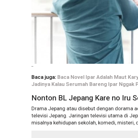
--
Baca juga:
Baca Novel Ipar Adalah Maut Kary
Jadinya Kalau Serumah Bareng Ipar Nggak 
Nonton BL Jepang Kare no Iru S
Drama Jepang atau disebut dengan dorama ad
televisi Jepang. Jaringan televisi utama di 
misalnya kehidupan sekolah, komedi, misteri, d