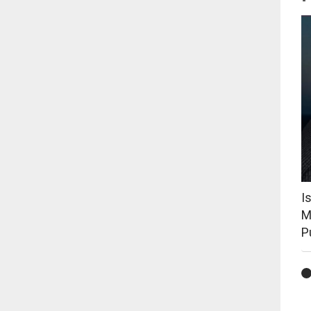
I
M
P