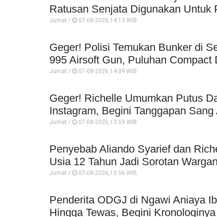
Ratusan Senjata Digunakan Untuk P
Jumat /
07-08-2026,14:13 WIB
Geger! Polisi Temukan Bunker di Se
995 Airsoft Gun, Puluhan Compact 
Jumat /
07-08-2026,14:09 WIB
Geger! Richelle Umumkan Putus Da
Instagram, Begini Tanggapan Sang 
Jumat /
07-08-2026,13:59 WIB
Penyebab Aliando Syarief dan Rich
Usia 12 Tahun Jadi Sorotan Wargan
Jumat /
07-08-2026,13:56 WIB
Penderita ODGJ di Ngawi Aniaya I
Hingga Tewas, Begini Kronologinya