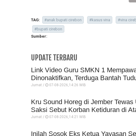
TAG:
#anak bupati cirebon
#kasus vina
#vina cir
#bupati cirebon
Sumber:
UPDATE TERBARU
Link Video Guru SMKN 1 Mempawah 
Dinonaktifkan, Terduga Bantah Tud
Jumat /
07-08-2026,14:26 WIB
Kru Sound Horeg di Jember Tewas 
Saksi Sebut Korban Ketiduran di At
Jumat /
07-08-2026,14:21 WIB
Inilah Sosok Eks Ketua Yayasan Se