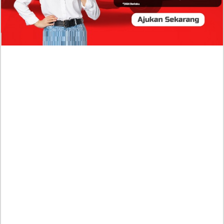
Isi Komentar Raisa Andriana di TikTok Mathis
Molinie Terkuak, Diduga jadi Isyarat Go
Publik?
Profil Biodata Mathis Molinié, Chef Prancis Pacar
Baru Raisa Andriana yang Kini Resmi Go Publik?
Sumber Penghasilan Asila Maisa Apa Saja? Dituding
Beli Barang Branded Pakai Uang Ayah yang Jadi
Wabup!
Dugaan Bullying: Siswa MTs Pati Kehilangan 2 Jari,
Intip Dua Versi Kronologinya
Isu Reshuffle Kabinet Prabowo Menguat, Faktor Ini
Diduga jadi Penentu Perubahan Pengurusan!
Profil Harits Muhammad Albar: Suami Nabila Gardena
yang Punya Karier Mentereng Sang Ahli Keuangan di