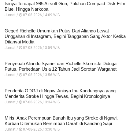
Isinya Terdapat 995 Airsoft Gun, Puluhan Compact Disk Film
Blue, Hingga Narkoba
Jumat /
07-08-2026,14:09 WIB
Geger! Richelle Umumkan Putus Dari Aliando Lewat
Unggahan di Instagram, Begini Tanggapan Sang Aktor Ketika
Ditanyai Media
Jumat /
07-08-2026,13:59 WIB
Penyebab Aliando Syarief dan Richelle Skornicki Diduga
Putus, Perbedaan Usia 12 Tahun Jadi Sorotan Warganet
Jumat /
07-08-2026,13:56 WIB
Penderita ODGJ di Ngawi Aniaya Ibu Kandungnya yang
Menderita Stroke Hingga Tewas, Begini Kronologinya
Jumat /
07-08-2026,13:34 WIB
Miris! Anak Perempuan Bunuh Ibu yang Stroke di Ngawi,
Korban Ditemukan Bersimbah Darah di Kandang Sapi
Jumat /
07-08-2026,13:30 WIB