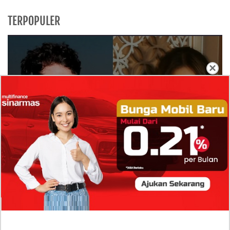
TERPOPULER
×
Isi Komentar Raisa Andriana di TikTok Mathis
Molinie Terkuak, Diduga jadi Isyarat Go
Publik?
Profil Biodata Mathis Molinié, Chef Prancis Pacar
Baru Raisa Andriana yang Kini Resmi Go Publik?