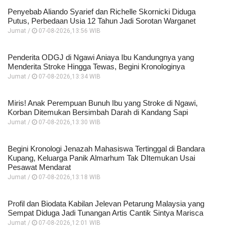
Penyebab Aliando Syarief dan Richelle Skornicki Diduga
Putus, Perbedaan Usia 12 Tahun Jadi Sorotan Warganet
Jumat /
07-08-2026,13:56 WIB
Penderita ODGJ di Ngawi Aniaya Ibu Kandungnya yang
Menderita Stroke Hingga Tewas, Begini Kronologinya
Jumat /
07-08-2026,13:34 WIB
Miris! Anak Perempuan Bunuh Ibu yang Stroke di Ngawi,
Korban Ditemukan Bersimbah Darah di Kandang Sapi
Jumat /
07-08-2026,13:30 WIB
Begini Kronologi Jenazah Mahasiswa Tertinggal di Bandara
Kupang, Keluarga Panik Almarhum Tak DItemukan Usai
Pesawat Mendarat
Jumat /
07-08-2026,13:18 WIB
Profil dan Biodata Kabilan Jelevan Petarung Malaysia yang
Sempat Diduga Jadi Tunangan Artis Cantik Sintya Marisca
Jumat /
07-08-2026,12:01 WIB