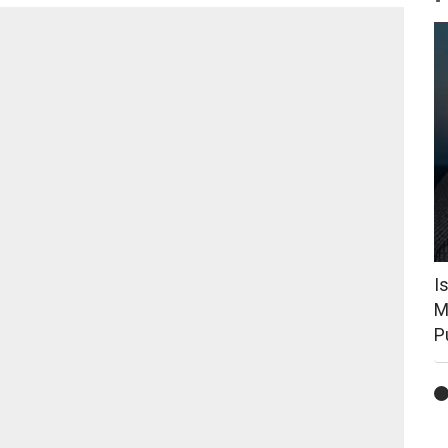
I
M
P