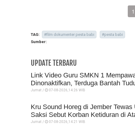
1
TAG:
#film dokumenter pesta babi
#pesta babi
Sumber:
UPDATE TERBARU
Link Video Guru SMKN 1 Mempawah 
Dinonaktifkan, Terduga Bantah Tud
Jumat /
07-08-2026,14:26 WIB
Kru Sound Horeg di Jember Tewas 
Saksi Sebut Korban Ketiduran di At
Jumat /
07-08-2026,14:21 WIB