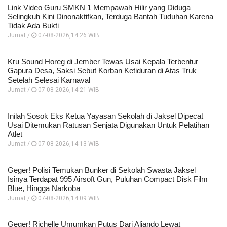
Link Video Guru SMKN 1 Mempawah Hilir yang Diduga
Selingkuh Kini Dinonaktifkan, Terduga Bantah Tuduhan Karena
Tidak Ada Bukti
Jumat /
07-08-2026,14:26 WIB
Kru Sound Horeg di Jember Tewas Usai Kepala Terbentur
Gapura Desa, Saksi Sebut Korban Ketiduran di Atas Truk
Setelah Selesai Karnaval
Jumat /
07-08-2026,14:21 WIB
Inilah Sosok Eks Ketua Yayasan Sekolah di Jaksel Dipecat
Usai Ditemukan Ratusan Senjata Digunakan Untuk Pelatihan
Atlet
Jumat /
07-08-2026,14:13 WIB
Geger! Polisi Temukan Bunker di Sekolah Swasta Jaksel
Isinya Terdapat 995 Airsoft Gun, Puluhan Compact Disk Film
Blue, Hingga Narkoba
Jumat /
07-08-2026,14:09 WIB
Geger! Richelle Umumkan Putus Dari Aliando Lewat