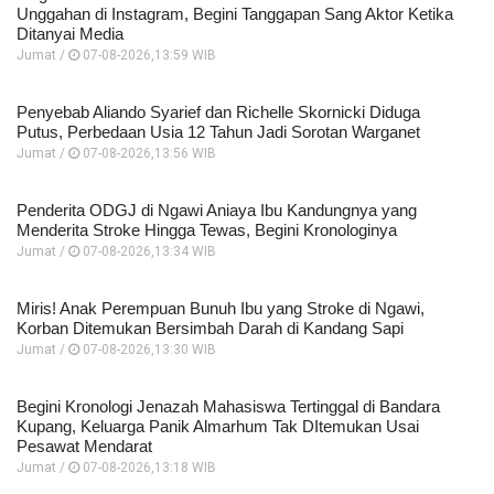
Unggahan di Instagram, Begini Tanggapan Sang Aktor Ketika
Ditanyai Media
Jumat /
07-08-2026,13:59 WIB
Penyebab Aliando Syarief dan Richelle Skornicki Diduga
Putus, Perbedaan Usia 12 Tahun Jadi Sorotan Warganet
Jumat /
07-08-2026,13:56 WIB
Penderita ODGJ di Ngawi Aniaya Ibu Kandungnya yang
Menderita Stroke Hingga Tewas, Begini Kronologinya
Jumat /
07-08-2026,13:34 WIB
Miris! Anak Perempuan Bunuh Ibu yang Stroke di Ngawi,
Korban Ditemukan Bersimbah Darah di Kandang Sapi
Jumat /
07-08-2026,13:30 WIB
Begini Kronologi Jenazah Mahasiswa Tertinggal di Bandara
Kupang, Keluarga Panik Almarhum Tak DItemukan Usai
Pesawat Mendarat
Jumat /
07-08-2026,13:18 WIB