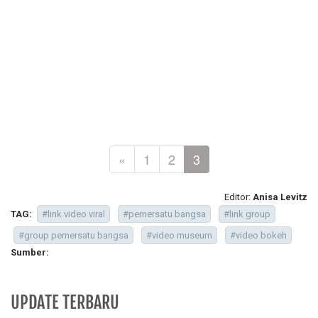
«
1
2
3
Editor:
Anisa Levitz
TAG:
#link video viral
#pemersatu bangsa
#link group
#group pemersatu bangsa
#video museum
#video bokeh
Sumber:
UPDATE TERBARU