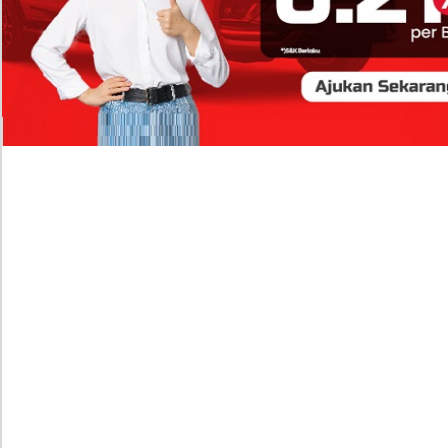
FOKUS
Isi Komentar Raisa Andriana di TikTok Mathis Molinie
Terkuak, Diduga jadi Isyarat Go Publik?