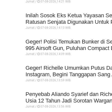
Jumat /
07-08-2026,14:21 WIB
Inilah Sosok Eks Ketua Yayasan Se
Ratusan Senjata Digunakan Untuk P
Jumat /
07-08-2026,14:13 WIB
Geger! Polisi Temukan Bunker di Se
995 Airsoft Gun, Puluhan Compact 
Jumat /
07-08-2026,14:09 WIB
Geger! Richelle Umumkan Putus Da
Instagram, Begini Tanggapan Sang 
Jumat /
07-08-2026,13:59 WIB
Penyebab Aliando Syarief dan Rich
Usia 12 Tahun Jadi Sorotan Wargan
Jumat /
07-08-2026,13:56 WIB