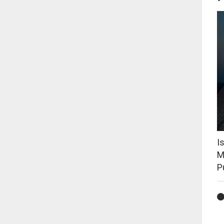
I
M
P