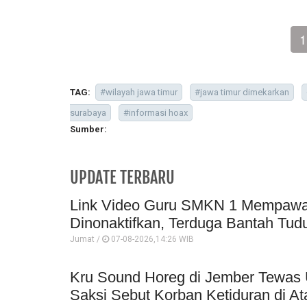
1
TAG:
#wilayah jawa timur
#jawa timur dimekarkan
surabaya
#informasi hoax
Sumber:
UPDATE TERBARU
Link Video Guru SMKN 1 Mempawah 
Dinonaktifkan, Terduga Bantah Tud
Jumat /
07-08-2026,14:26 WIB
Kru Sound Horeg di Jember Tewas 
Saksi Sebut Korban Ketiduran di At