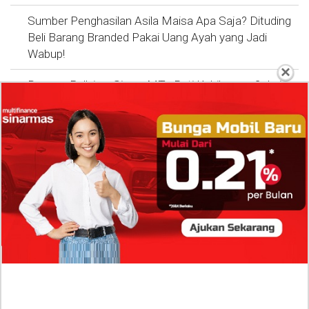
Sumber Penghasilan Asila Maisa Apa Saja? Dituding
Beli Barang Branded Pakai Uang Ayah yang Jadi
Wabup!
×
Dugaan Bullying: Siswa MTs Pati Kehilangan 2 Jari,
Intip Dua Versi Kronologinya
Isu Reshuffle Kabinet Prabowo Menguat, Faktor Ini
Diduga jadi Penentu Perubahan Pengurusan!
Profil Harits Muhammad Albar: Suami Nabila Gardena
yang Punya Karier Mentereng Sang Ahli Keuangan di
Firma Konsultan Global
Dea Arranoya Kuliah Dimana? Pamer UKT Koas
Puluhan Juta Hingga Sering Liburan Eropa!