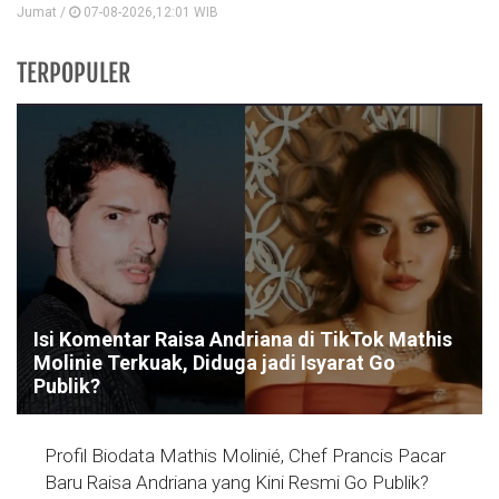
Jumat /
07-08-2026,12:01 WIB
TERPOPULER
Isi Komentar Raisa Andriana di TikTok Mathis
Molinie Terkuak, Diduga jadi Isyarat Go
Publik?
Profil Biodata Mathis Molinié, Chef Prancis Pacar
Baru Raisa Andriana yang Kini Resmi Go Publik?