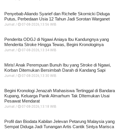
Penyebab Aliando Syarief dan Richelle Skornicki Diduga
Putus, Perbedaan Usia 12 Tahun Jadi Sorotan Warganet
Jumat /
07-08-2026,13:56 WIB
Penderita ODGJ di Ngawi Aniaya Ibu Kandungnya yang
Menderita Stroke Hingga Tewas, Begini Kronologinya
Jumat /
07-08-2026,13:34 WIB
Miris! Anak Perempuan Bunuh Ibu yang Stroke di Ngawi,
Korban Ditemukan Bersimbah Darah di Kandang Sapi
Jumat /
07-08-2026,13:30 WIB
Begini Kronologi Jenazah Mahasiswa Tertinggal di Bandara
Kupang, Keluarga Panik Almarhum Tak DItemukan Usai
Pesawat Mendarat
Jumat /
07-08-2026,13:18 WIB
Profil dan Biodata Kabilan Jelevan Petarung Malaysia yang
Sempat Diduga Jadi Tunangan Artis Cantik Sintya Marisca