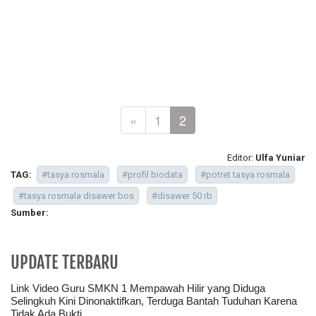
«
1
2
Editor:
Ulfa Yuniar
TAG:
#tasya rosmala
#profil biodata
#potret tasya rosmala
#tasya rosmala disawer bos
#disawer 50 rb
Sumber:
UPDATE TERBARU
Link Video Guru SMKN 1 Mempawah Hilir yang Diduga
Selingkuh Kini Dinonaktifkan, Terduga Bantah Tuduhan Karena
Tidak Ada Bukti