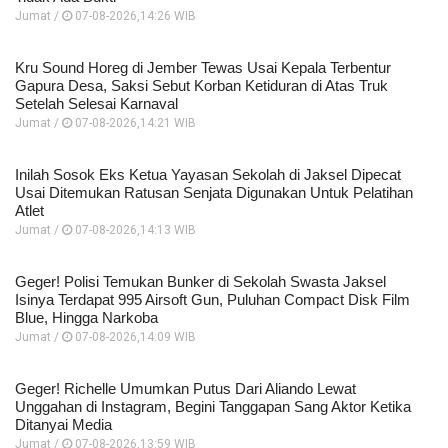
Jumat /
07-08-2026,14:26 WIB
Kru Sound Horeg di Jember Tewas Usai Kepala Terbentur
Gapura Desa, Saksi Sebut Korban Ketiduran di Atas Truk
Setelah Selesai Karnaval
Jumat /
07-08-2026,14:21 WIB
Inilah Sosok Eks Ketua Yayasan Sekolah di Jaksel Dipecat
Usai Ditemukan Ratusan Senjata Digunakan Untuk Pelatihan
Atlet
Jumat /
07-08-2026,14:13 WIB
Geger! Polisi Temukan Bunker di Sekolah Swasta Jaksel
Isinya Terdapat 995 Airsoft Gun, Puluhan Compact Disk Film
Blue, Hingga Narkoba
Jumat /
07-08-2026,14:09 WIB
Geger! Richelle Umumkan Putus Dari Aliando Lewat
Unggahan di Instagram, Begini Tanggapan Sang Aktor Ketika
Ditanyai Media
Jumat /
07-08-2026,13:59 WIB