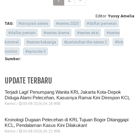
Editor:
Yussy Amelia
TAG:
#sinopsis series
#series 2023
#daftar pemeran
#daftar pemain
#series drama
#series aksi
#series
kriminal
#series keluarga
#pertaruhan the series 2
#link
nonton
#episode 3
Sumber:
UPDATE TERBARU
Terjadi Lagi! Penumpang Wanita KRL Jakarta Kota-Depok
Diduga Alami Pelecehan, Kasusnya Ramai Kini Direspon KCL
Kamis /
06-08-2026,06:28 WIB
Kronologi Dugaan Pelecehan di KRL Tujuan Bogor Ditanggapi
KCL, Pendalaman Kasus Kini Dilakukan!
Kamis /
06-08-2026,06:22 WIB