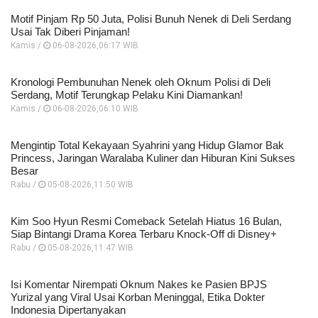
Motif Pinjam Rp 50 Juta, Polisi Bunuh Nenek di Deli Serdang
Usai Tak Diberi Pinjaman!
Kamis /
06-08-2026,06:17 WIB
Kronologi Pembunuhan Nenek oleh Oknum Polisi di Deli
Serdang, Motif Terungkap Pelaku Kini Diamankan!
Kamis /
06-08-2026,06:10 WIB
Mengintip Total Kekayaan Syahrini yang Hidup Glamor Bak
Princess, Jaringan Waralaba Kuliner dan Hiburan Kini Sukses
Besar
Rabu /
05-08-2026,11:50 WIB
Kim Soo Hyun Resmi Comeback Setelah Hiatus 16 Bulan,
Siap Bintangi Drama Korea Terbaru Knock-Off di Disney+
Rabu /
05-08-2026,11:47 WIB
Isi Komentar Nirempati Oknum Nakes ke Pasien BPJS
Yurizal yang Viral Usai Korban Meninggal, Etika Dokter
Indonesia Dipertanyakan