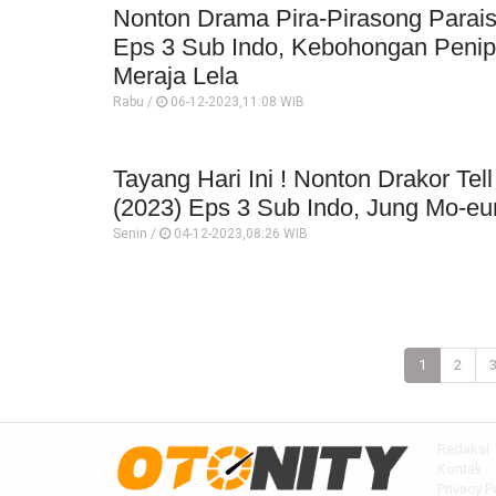
Nonton Drama Pira-Pirasong Parai
Eps 3 Sub Indo, Kebohongan Peni
Meraja Lela
Rabu /
06-12-2023,11:08 WIB
Tayang Hari Ini ! Nonton Drakor Te
(2023) Eps 3 Sub Indo, Jung Mo-eu
Senin /
04-12-2023,08:26 WIB
1
2
Redaksi
Kontak
Privacy P