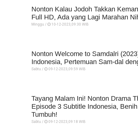
Nonton Kalau Jodoh Takkan Keman
Full HD, Ada yang Lagi Marahan Ni
Minggu /
10-12-2023,09:30 WIB
Nonton Welcome to Samdalri (2023)
Indonesia, Pertemuan Sam-dal den
Sabtu /
09-12-2023,09:59 WIB
Tayang Malam Ini! Nonton Drama T
Episode 3 Subtitle Indonesia, Benih
Tumbuh!
Sabtu /
09-12-2023,09:18 WIB