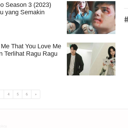
so Season 3 (2023)
pu yang Semakin
#
ll Me That You Love Me
n Terlihat Ragu Ragu
3
4
5
6
»
olicy