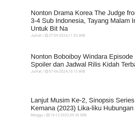
Nonton Drama Korea The Judge fro
3-4 Sub Indonesia, Tayang Malam I
Untuk Bit Na
Jumat /
27-09-2024,11:53 WIB
Nonton Boboiboy Windara Episode 2
Spoiler dan Jadwal Rilis Kidah Terb
Jumat /
07-06-2024,10:15 WIB
Lanjut Musim Ke-2, Sinopsis Serie
Kemana (2023) Lika-liku Hubungan 
Minggu /
10-12-2023,09:30 WIB