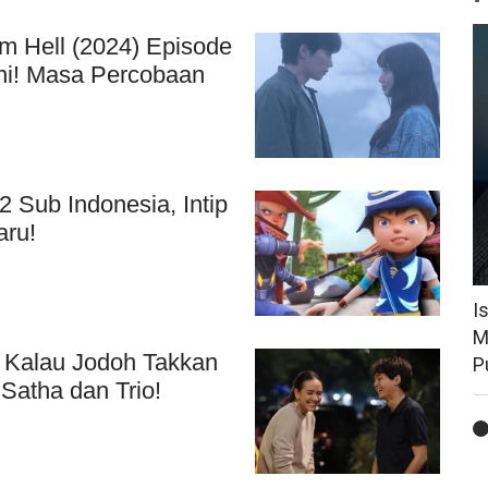
m Hell (2024) Episode
ni! Masa Percobaan
 Sub Indonesia, Intip
aru!
I
M
s Kalau Jodoh Takkan
P
Satha dan Trio!