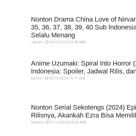
Nonton Drama China Love of Nirvan
35, 36, 37, 38, 39, 40 Sub Indonesi
Selalu Menang
Jumat /
04-10-2024,09:45 WIB
Anime Uzumaki: Spiral Into Horror 
Indonesia: Spoiler, Jadwal Rilis, da
Kamis /
03-10-2024,10:11 WIB
Nonton Serial Sekotengs (2024) Ep
Rilisnya, Akankah Ezra Bisa Memili
Selasa /
01-10-2024,09:43 WIB