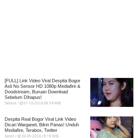
[FULL] Link Video Viral Despita Bogor
Asli No Sensor HD 1080p Mediafire &
Doodstream, Buruan Download
Sebelum Dihapus!
Selasa /
01-10-2024,08:54 WIB
Despita Real Bogor Viral Link Video
Dicari Warganet, Bikin Panas! Unduh
Mediafire, Terabox, Twitter
Senin /
30-09-2024,18:18 WIB