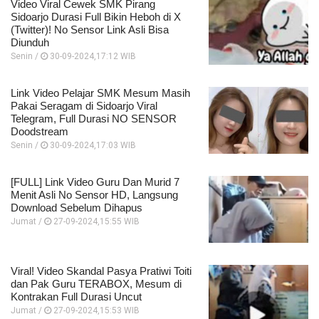
Video Viral Cewek SMK Pirang
Sidoarjo Durasi Full Bikin Heboh di X
(Twitter)! No Sensor Link Asli Bisa
Diunduh
Senin /
30-09-2024,17:12 WIB
Link Video Pelajar SMK Mesum Masih
Pakai Seragam di Sidoarjo Viral
Telegram, Full Durasi NO SENSOR
Doodstream
Senin /
30-09-2024,17:03 WIB
[FULL] Link Video Guru Dan Murid 7
Menit Asli No Sensor HD, Langsung
Download Sebelum Dihapus
Jumat /
27-09-2024,15:55 WIB
Viral! Video Skandal Pasya Pratiwi Toiti
dan Pak Guru TERABOX, Mesum di
Kontrakan Full Durasi Uncut
Jumat /
27-09-2024,15:53 WIB