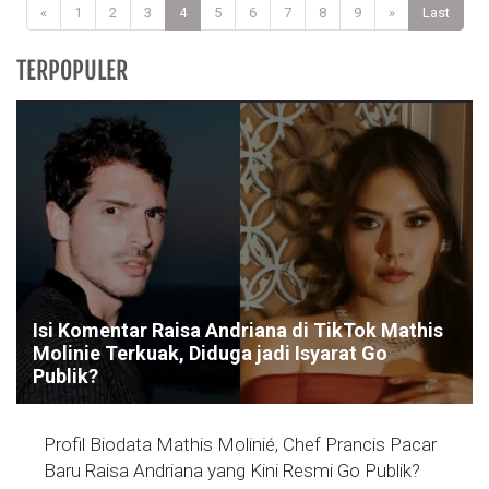
«
1
2
3
4
5
6
7
8
9
»
Last
TERPOPULER
Isi Komentar Raisa Andriana di TikTok Mathis
Molinie Terkuak, Diduga jadi Isyarat Go
Publik?
Profil Biodata Mathis Molinié, Chef Prancis Pacar
Baru Raisa Andriana yang Kini Resmi Go Publik?