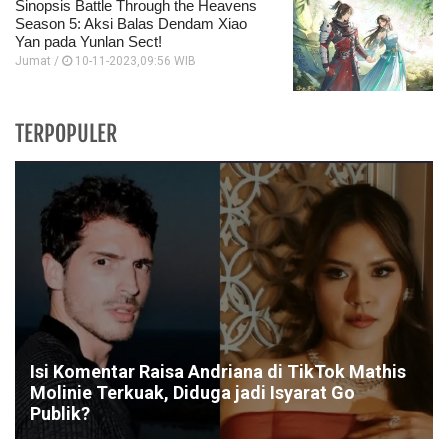
Sinopsis Battle Through the Heavens
Season 5: Aksi Balas Dendam Xiao
Yan pada Yunlan Sect!
Jumat /
10-11-2023,09:56 WIB
TERPOPULER
Isi Komentar Raisa Andriana di TikTok Mathis
Molinie Terkuak, Diduga jadi Isyarat Go
Publik?